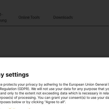
t­
Online Tools
Downloads
bung
y settings
te protects your privacy by adhering to the European Union General
 Regulation (GDPR). We will not use your data for any purpose that y
and only to the extent not exceeding data which is necessary in relat
urpose(s) of processing. You can grant your consent(s) to use your da
rposes below or by clicking "Agree to all".