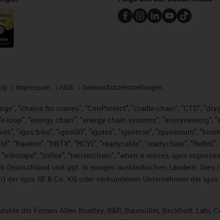
ng
Impressum
AGB
Datenschutzeinstellungen
nge", "chains for cranes", "ConProtect", "cradle-chain", "CTD", "dryge
-loop", "energy chain", "energy chain systems", "enjoyneering", "e-skin
ves", "igus:bike", "igusGO", "igutex", "iguverse", "iguversum", "kin
ld", "Rawbot", "RBTX", "RCYL", "readycable", "readychain", "ReBeL", "
 "tribotape", "triflex", "twisterchain", "when it moves, igus improve
k Deutschland und ggf. in einigen ausländischen Ländern. Dies 
 der igus SE & Co. KG oder verbundenen Unternehmen der igus 
rodukte der Firmen Allen Bradley, B&R, Baumüller, Beckhoff, Lahr