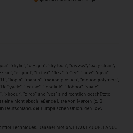
ar", "drylin", "dryspin", "dry-tech", "dryway", "easy chain",
", "e-spool", "fixflex", "flizz", "i.Cee", "ibow", "igear",
eKIT", "kopla", "manus", "motion plastics", "motion polymers",
ReCyycle", "reguse", "robolink", "Rohbot", "savfe",
s", "xirodur", "xiros" und "yes" sind rechtlich geschützte
ist
eine nicht abschließende Liste von Marken (z. B.
in Deutschland, der Europäischen Union, den USA
, Control Techniques, Danaher Motion, ELAU, FAGOR, FANUC,