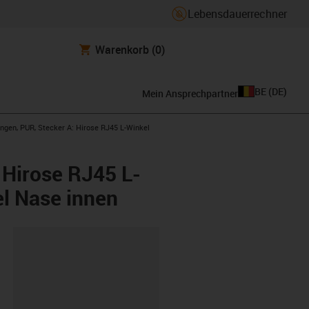
Lebensdauerrechner
Warenkorb
(0)
BE
(
DE
)
Mein Ansprechpartner
ngen, PUR, Stecker A: Hirose RJ45 L-Winkel
 Hirose RJ45 L-
el Nase innen
ipboard