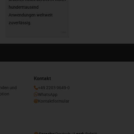
hunderttausend
Anwendungen weltweit
zuverlässig.
igus-icon-3arrow
Kontakt
enden und
+49 2203 9649-0
otion
WhatsApp
Kontaktformular
Sprache:
Deutsch
Land:
België