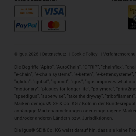
KAUF AUF
RECHNUNG
©
igus, 2026
Datenschutz
Cookie Policy
Verfahrensordnu
Die Begriffe "Apiro", "AutoChain", "CFRIP", "chainflex", "chai
"e-chain", "e-chain systems", "e-ketten", "e-kettensysteme", "e
"iglidur", "igubal", "igumid", "igus", "igus improves what mo
"motionary", "plastics for longer life",
"polymore",
"print2mo
"speedigus", "superwise", "take the dryway", "tribofilament",
Marken der igus® SE & Co. KG / Köln in der Bundesrepubli
anhängige Markenanmeldungen oder eingetragene Marken)
und/oder anderen Ländern bzw. Jurisdiktionen.
Die igus® SE & Co. KG weist darauf hin, dass sie keine P