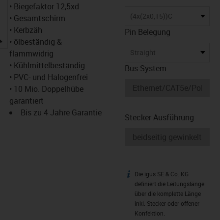
• Biegefaktor 12,5xd
(4x(2x0,15))C
• Gesamtschirm
• Kerbzäh
Pin Belegung
igus-icon-lupe
• ölbeständig &
Straight
flammwidrig
• Kühlmittelbeständig
Bus-System
• PVC- und Halogenfrei
• 10 Mio. Doppelhübe
garantiert
Bis zu 4 Jahre Garantie
Stecker Ausführung
Die igus SE & Co. KG
igus-icon-info
definiert die Leitungslänge
über die komplette Länge
inkl. Stecker oder offener
Konfektion.