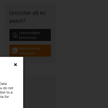
Unsicher ob es
passt?
Lebensdauer
igus-icon-lebensdauerrechner
berechnen
Gratismuster
igus-icon-gratismuster
anfordern
 Data
ou do not
ion to a
ta for