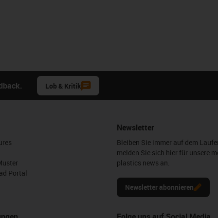
edback.
Lob & Kritik
Newsletter
ures
Bleiben Sie immer auf dem Lauf
melden Sie sich hier für unsere m
Muster
plastics news an.
d Portal
Newsletter abonnieren
ungen
Folge uns auf Social Media