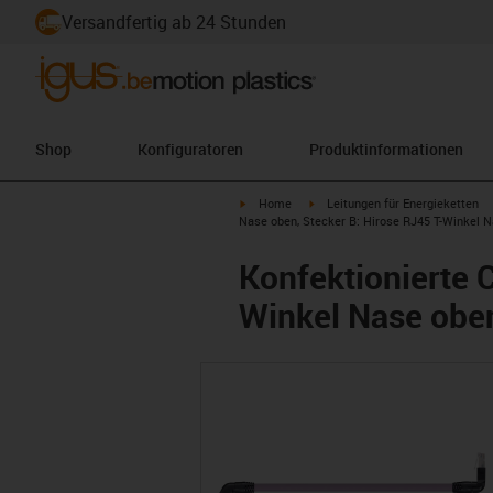
Versandfertig ab 24 Stunden
Shop
Konfiguratoren
Produktinformationen
igus-icon-arrow-right
igus-icon-arrow-right
Home
Leitungen für Energieketten
Nase oben, Stecker B: Hirose RJ45 T-Winkel N
Konfektionierte 
Winkel Nase oben