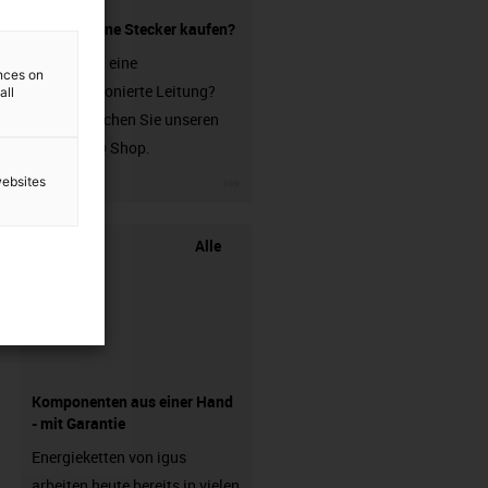
Leitung ohne Stecker kaufen?
Sie suchen eine
ences on
unkonfektionierte Leitung?
all
Dann besuchen Sie unseren
chainflex® Shop.
igus-icon-3arrow
websites
Alle
Komponenten aus einer Hand
- mit Garantie
Energieketten von igus
arbeiten heute bereits in vielen