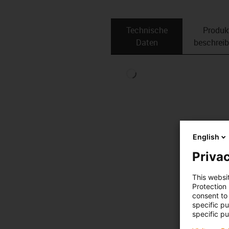
Technische
Produk
Daten
beschrei
English
Privac
This websi
Protection
consent to 
specific p
specific pu