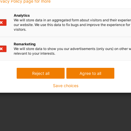
rivacy Policy page for more
Analytics
We will store data in an aggregated form about visitors and their experi
our website. We use this data to fix bugs and improve the experience for 
visitors.
Remarketing
We will store data to show you our advertisements (only ours) on other 
relevant to your interests.
Reject all
Agree to all
Save choices