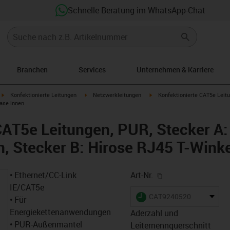
Schnelle Beratung im WhatsApp-Chat
Branchen
Services
Unternehmen & Karriere
igus-icon-arrow-right
igus-icon-arrow-right
igus-icon-arrow-right
Konfektionierte Leitungen
Netzwerkleitungen
Konfektionierte CAT5e Leitu
ase innen
CAT5e Leitungen, PUR, Stecker A:
, Stecker B: Hirose RJ45 T-Wink
igus-icon-copy-cl
• Ethernet/CC-Link
Art-Nr.
IE/CAT5e
igus-icon-lieferzeit
CAT9240520
• Für
Energiekettenanwendungen
Aderzahl und
• PUR-Außenmantel
Leiternennquerschnitt