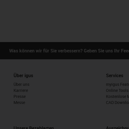
Was können wir für Sie verbessern? Geben Sie uns Ihr Fe
Über igus
Services
Über uns
myigus Feat
Karriere
Online Tools
Presse
Kostenlose 
Messe
CAD Downloa
Unsere Bezahlarten
Auszeichn