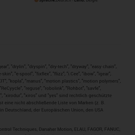
ar", "drylin", "dryspin", "dry-tech", "dryway", "easy chain",
", "e-spool", "fixflex", "flizz", "i.Cee", "ibow", "igear",
eKIT", "kopla", "manus", "motion plastics", "motion polymers",
ReCyycle", "reguse", "robolink", "Rohbot", "savfe",
s", "xirodur", "xiros" und "yes" sind rechtlich geschützte
ist
eine nicht abschließende Liste von Marken (z. B.
in Deutschland, der Europäischen Union, den USA
, Control Techniques, Danaher Motion, ELAU, FAGOR, FANUC,