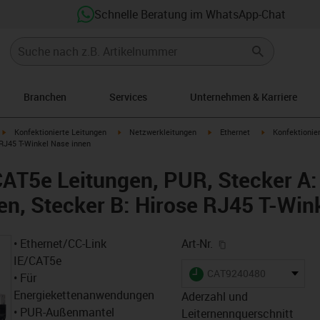
Schnelle Beratung im WhatsApp-Chat
Branchen
Services
Unternehmen & Karriere
igus-icon-arrow-right
igus-icon-arrow-right
igus-icon-arrow-right
igus-icon-arrow
Konfektionierte Leitungen
Netzwerkleitungen
Ethernet
Konfektionie
 RJ45 T-Winkel Nase innen
CAT5e Leitungen, PUR, Stecker A:
n, Stecker B: Hirose RJ45 T-Win
igus-icon-copy-cl
• Ethernet/CC-Link
Art-Nr.
IE/CAT5e
igus-icon-lieferzeit
CAT9240480
• Für
Energiekettenanwendungen
Aderzahl und
• PUR-Außenmantel
Leiternennquerschnitt