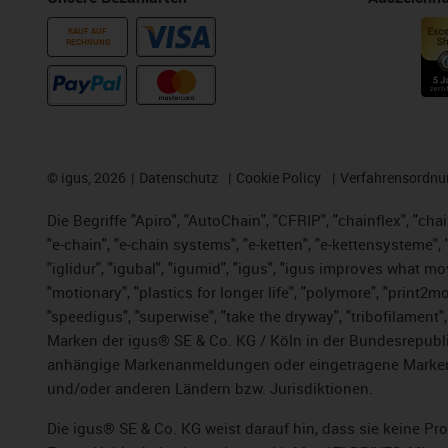
KAUF AUF
RECHNUNG
©
igus, 2026
Datenschutz
Cookie Policy
Verfahrensordnu
Die Begriffe "Apiro", "AutoChain", "CFRIP", "chainflex", "chai
"e-chain", "e-chain systems", "e-ketten", "e-kettensysteme", "e
"iglidur", "igubal", "igumid", "igus", "igus improves what mo
"motionary", "plastics for longer life",
"polymore",
"print2mo
"speedigus", "superwise", "take the dryway", "tribofilament",
Marken der igus® SE & Co. KG / Köln in der Bundesrepubli
anhängige Markenanmeldungen oder eingetragene Marken)
und/oder anderen Ländern bzw. Jurisdiktionen.
Die igus® SE & Co. KG weist darauf hin, dass sie keine P