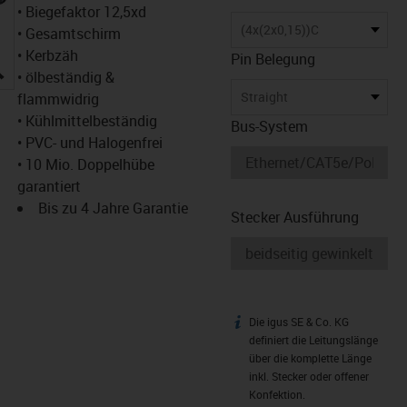
• Biegefaktor 12,5xd
(4x(2x0,15))C
• Gesamtschirm
• Kerbzäh
Pin Belegung
igus-icon-lupe
• ölbeständig &
Straight
flammwidrig
• Kühlmittelbeständig
Bus-System
• PVC- und Halogenfrei
• 10 Mio. Doppelhübe
garantiert
Bis zu 4 Jahre Garantie
Stecker Ausführung
Die igus SE & Co. KG
igus-icon-info
definiert die Leitungslänge
über die komplette Länge
inkl. Stecker oder offener
Konfektion.