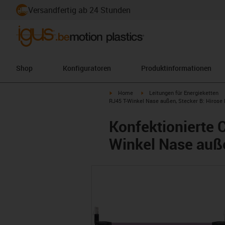
Versandfertig ab 24 Stunden
Shop
Konfiguratoren
Produktinformationen
igus-icon-arrow-right
igus-icon-arrow-right
Home
Leitungen für Energieketten
RJ45 T-Winkel Nase außen, Stecker B: Hirose
Konfektionierte 
Winkel Nase auße