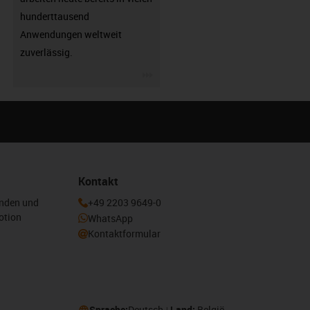
hunderttausend
Anwendungen weltweit
zuverlässig.
igus-icon-3arrow
Kontakt
enden und
+49 2203 9649-0
otion
WhatsApp
Kontaktformular
Sprache:
Deutsch
Land:
België