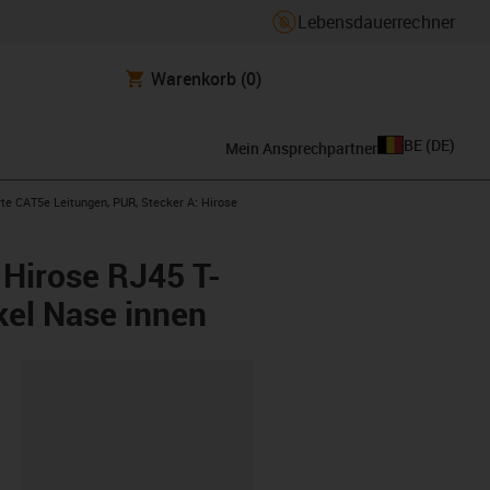
Lebensdauerrechner
Warenkorb
(0)
BE
(
DE
)
Mein Ansprechpartner
-right
rte CAT5e Leitungen, PUR, Stecker A: Hirose
 Hirose RJ45 T-
kel Nase innen
ipboard