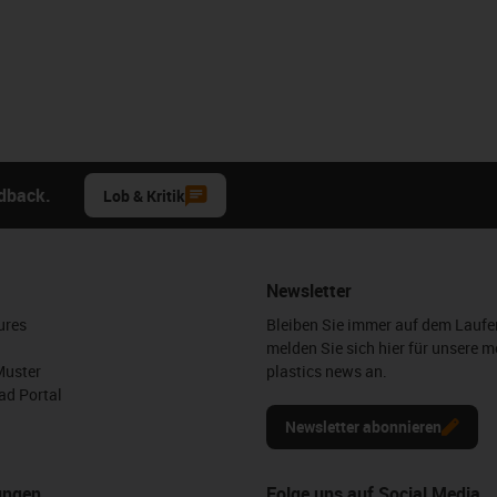
edback.
Lob & Kritik
Newsletter
ures
Bleiben Sie immer auf dem Lauf
melden Sie sich hier für unsere m
Muster
plastics news an.
d Portal
Newsletter abonnieren
ungen
Folge uns auf Social Media