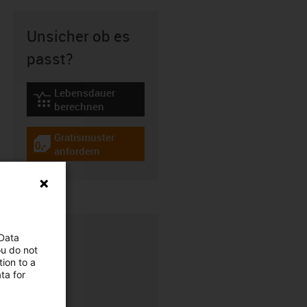
Unsicher ob es
passt?
Lebensdauer
igus-icon-lebensdauerrechner
berechnen
Gratismuster
igus-icon-gratismuster
anfordern
 Data
ou do not
ion to a
ta for