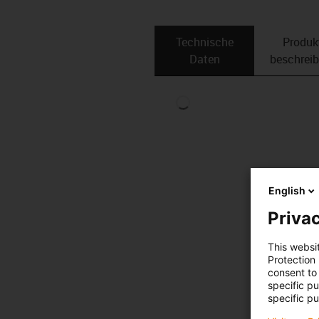
Technische
Produk
Daten
beschrei
English
Privac
This websi
Protection
consent to 
specific p
specific pu