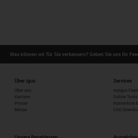
Was können wir für Sie verbessern? Geben Sie uns Ihr Fe
Über igus
Services
Über uns
myigus Feat
Karriere
Online Tools
Presse
Kostenlose 
Messe
CAD Downloa
Unsere Bezahlarten
Auszeichn