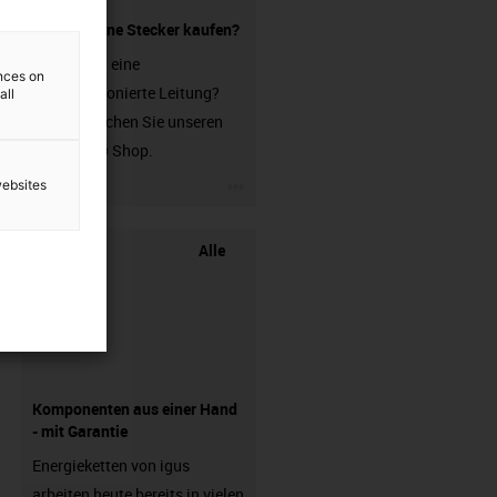
Leitung ohne Stecker kaufen?
Sie suchen eine
ences on
unkonfektionierte Leitung?
all
Dann besuchen Sie unseren
chainflex® Shop.
igus-icon-3arrow
websites
Alle
Komponenten aus einer Hand
- mit Garantie
Energieketten von igus
arbeiten heute bereits in vielen