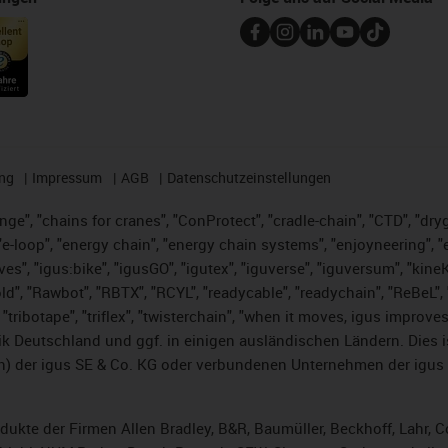
ng
Impressum
AGB
Datenschutzeinstellungen
nge", "chains for cranes", "ConProtect", "cradle-chain", "CTD", "dryge
-loop", "energy chain", "energy chain systems", "enjoyneering", "e-skin
ves", "igus:bike", "igusGO", "igutex", "iguverse", "iguversum", "kin
ld", "Rawbot", "RBTX", "RCYL", "readycable", "readychain", "ReBeL", "
 "tribotape", "triflex", "twisterchain", "when it moves, igus improve
k Deutschland und ggf. in einigen ausländischen Ländern. Dies 
 der igus SE & Co. KG oder verbundenen Unternehmen der igus 
rodukte der Firmen Allen Bradley, B&R, Baumüller, Beckhoff, Lahr