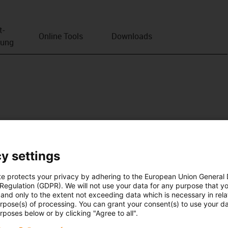
t­
Online Tools
Downloads
bung
y settings
te protects your privacy by adhering to the European Union General
 Regulation (GDPR). We will not use your data for any purpose that y
and only to the extent not exceeding data which is necessary in relat
urpose(s) of processing. You can grant your consent(s) to use your da
rposes below or by clicking "Agree to all".