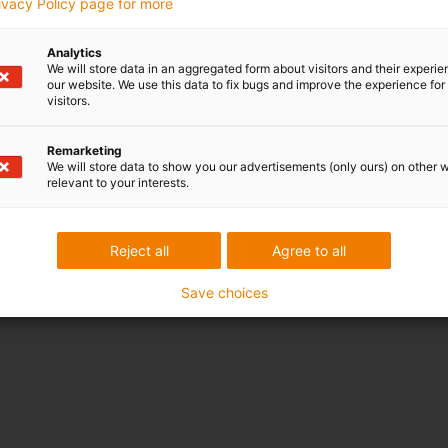
rivacy Policy page for more
Analytics
We will store data in an aggregated form about visitors and their experi
our website. We use this data to fix bugs and improve the experience for 
visitors.
Remarketing
We will store data to show you our advertisements (only ours) on other 
relevant to your interests.
Reject all
Agree to all
Save choices