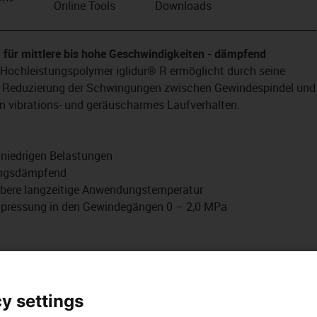
Online Tools
Downloads
n
 für mittlere bis hohe Geschwindigkeiten - dämpfend
ochleistungspolymer iglidur® R ermöglicht durch seine
 Reduzierung der Schwingungen zwischen Gewindespindel und
n vibrations- und geräuscharmes Laufverhalten.
 niedrigen Belastungen
ungsdämpfend
obere langzeitige Anwendungstemperatur
npressung in den Gewindegängen 0 – 2,0 MPa
________________________________________________________________
den aus den verschleißfesten iglidur®
y settings
ellt.