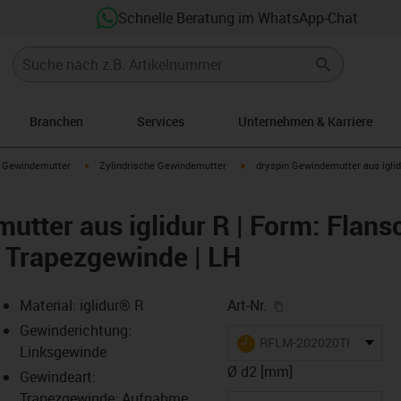
Schnelle Beratung im WhatsApp-Chat
Branchen
Services
Unternehmen & Karriere
gus-icon-arrow-right
igus-icon-arrow-right
igus-icon-arrow-right
Gewindemutter
Zylindrische Gewindemutter
dryspin Gewindemutter aus iglid
utter aus iglidur R | Form: Flans
| Trapezgewinde | LH
igus-icon-copy-cl
Material: iglidur® R
Art-Nr.
Gewinderichtung:
igus-icon-lieferzeit
RFLM-202020TR8X1.5
Linksgewinde
Ø d2 [mm]
Gewindeart:
Trapezgewinde: Aufnahme