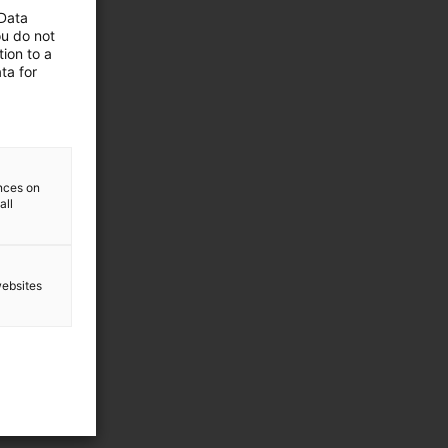
 Data
ou do not
ion to a
ta for
ences on
all
websites