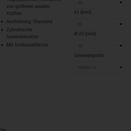
-icon-lupe
-icon-lupe
20
von größeren axialen
b1 [mm]
Kräften
Ausführung: Standard
20
Zylindrische
Ø d3 [mm]
Gewindemutter
Mit Schlüsselfläche
36
Gewindegröße
TR08X1.5
che