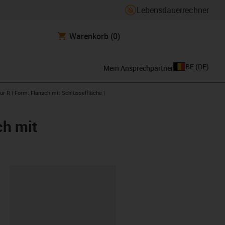
Lebensdauerrechner
Warenkorb
(0)
BE
(
DE
)
Mein Ansprechpartner
ur R | Form: Flansch mit Schlüsselfläche |
ch mit
ipboard