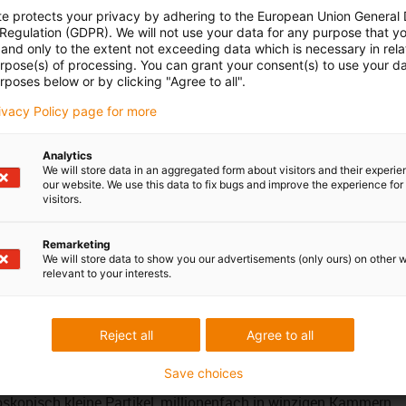
rdmaterialien für verschiedene Einsatzzwecke zur Verfügung:
te protects your privacy by adhering to the European Union General
i allen Geschwindigkeiten, iglidur J350 - für Temperaturen bis
 Regulation (GDPR). We will not use your data for any purpose that y
and only to the extent not exceeding data which is necessary in relat
onform für Food-Pharmaindustrie, iglidur E7 - für hohe
urpose(s) of processing. You can grant your consent(s) to use your da
Lasten, iglidur R - Schwingungs- und vibrationshemmend,
rposes below or by clicking "Agree to all".
artner zu Aluminium und iglidur W300 - für
rivacy Policy page for more
Analytics
terial - folgende Vorteile:
We will store data in an aggregated form about visitors and their experi
rei
our website. We use this data to fix bugs and improve the experience for 
visitors.
rigen Umgebungen
himmelfrei
Remarketing
erfahrweg
We will store data to show you our advertisements (only ours) on other 
relevant to your interests.
raturbereichen von –20° C bis +150° C
Reject all
Agree to all
Save choices
 durch technische Fasern oder Füllstoffe verstärkt. Die
oskopisch kleine Partikel, millionenfach in winzigen Kammern