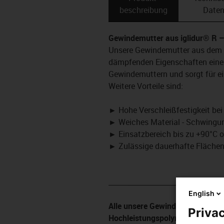
beschreibung
Date
Gewindemutter aus iglidur® R
–
Unsere Gewindemutter aus dem H
dämpfenden Eigenschaften eine
Gewindemuttern und sorgt für ei
Weitere Vorteile sind:
►
Hohe Verschleißfestigkeit bei
►
Weiches Material - Schwing
►
Einsatzbereich bis zu +90°C 
►
Zulässige dauerhafte Fläche
_________________________________
English
Alle unsere Gewindemuttern wer
Privac
Hochleistungspolymeren hergest