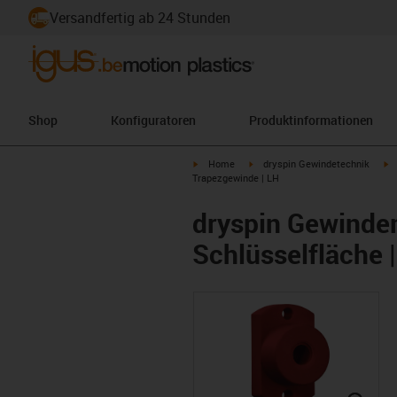
Versandfertig ab 24 Stunden
Shop
Konfiguratoren
Produktinformationen
igus-icon-arrow-right
igus-icon-arrow-right
i
Home
dryspin Gewindetechnik
Trapezgewinde | LH
dryspin Gewindem
Schlüsselfläche 