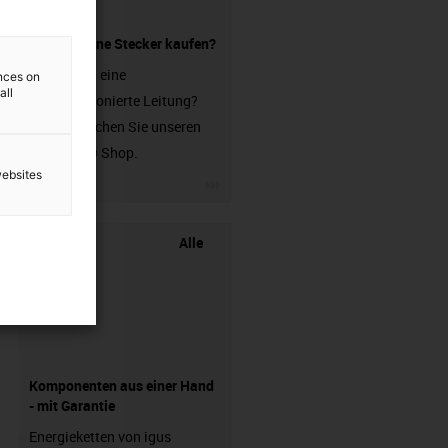
Leitung ohne Stecker kaufen?
Sie suchen eine
ences on
all
unkonfektionierte Leitung?
Dann besuchen Sie unseren
chainflex® Shop.
websites
igus-icon-3arrow
Alle
Komponenten aus einer Hand
- mit Garantie
Energieketten von igus