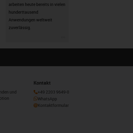
arbeiten heute bereits in vielen
hunderttausend
Anwendungen weltweit
zuverlässig.
igus-icon-3arrow
Kontakt
enden und
+49 2203 9649-0
otion
WhatsApp
Kontaktformular