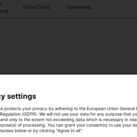
t­
Online Tools
Downloads
bung
y settings
te protects your privacy by adhering to the European Union General
 Regulation (GDPR). We will not use your data for any purpose that y
and only to the extent not exceeding data which is necessary in relat
urpose(s) of processing. You can grant your consent(s) to use your da
rposes below or by clicking "Agree to all".