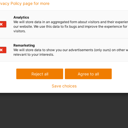
rivacy Policy page for more
Analytics
We will store data in an aggregated form about visitors and their experi
our website. We use this data to fix bugs and improve the experience for 
visitors.
Remarketing
We will store data to show you our advertisements (only ours) on other 
relevant to your interests.
Reject all
Agree to all
Save choices