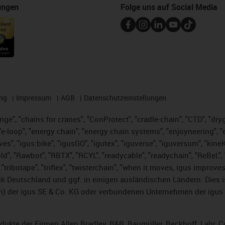
ungen
Folge uns auf Social Media
ng
Impressum
AGB
Datenschutzeinstellungen
nge", "chains for cranes", "ConProtect", "cradle-chain", "CTD", "dryge
-loop", "energy chain", "energy chain systems", "enjoyneering", "e-skin
ves", "igus:bike", "igusGO", "igutex", "iguverse", "iguversum", "kin
ld", "Rawbot", "RBTX", "RCYL", "readycable", "readychain", "ReBeL", "
 "tribotape", "triflex", "twisterchain", "when it moves, igus improve
k Deutschland und ggf. in einigen ausländischen Ländern. Dies 
 der igus SE & Co. KG oder verbundenen Unternehmen der igus 
rodukte der Firmen Allen Bradley, B&R, Baumüller, Beckhoff, Lahr