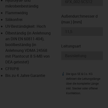
Hydrolyse- und
-icon-lupe
-icon-lupe
mikrobenbeständig
Flammwidrig
Außendurchmesser d
Silikonfrei
(max.) [mm]
UV-Beständigkeit: Hoch
Ölbeständig (in Anlehnung
an DIN EN 60811-404),
bioölbeständig (in
Leitungsart
Anlehnung VDMA 24568
mit Plantocut 8 S-MB von
DEA getestet)
CFRIP®
Die igus SE & Co. KG
igus-icon-info
Bis zu 4 Jahre Garantie
definiert die Leitungslänge
über die komplette Länge
inkl. Stecker oder offener
Konfektion.