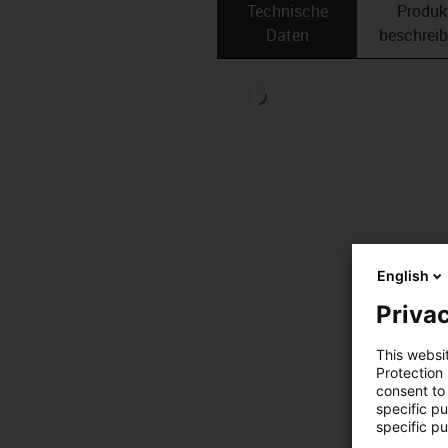
Technische
Produk
Daten
beschrei
English
Privac
This websi
Protection
consent to 
specific p
specific pu