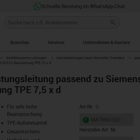
Schnelle Beratung im WhatsApp-Chat
Branchen
Services
Unternehmen & Karriere
igus-icon-arrow-right
igus-icon-arrow-right
igus-i
Konfektionierte Leitungen
Antriebsleitungen nach Hersteller Standard
pas
-5CS12, Basisleitung TPE 7,5 x d
stungsleitung passend zu Siemen
ung TPE 7,5 x d
igus-icon-copy-cl
Für sehr hohe
Art-Nr.
Beanspruchung
igus-icon-lieferzeit
MAT9961503
TPE-Außenmantel
Hersteller Art. Nr.
Gesamtschirm