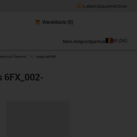
Lebensdauerrechner
Warenkorb
(0)
BE
(
DE
)
Mein Ansprechpartner
con-arrow-right
igus-icon-arrow-right
send zu Siemens
readycable®
s 6FX_002-
ipboard