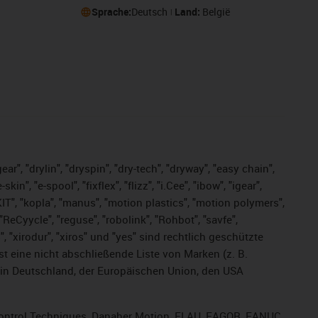
Sprache:
Deutsch
Land:
België
ar", "drylin", "dryspin", "dry-tech", "dryway", "easy chain",
", "e-spool", "fixflex", "flizz", "i.Cee", "ibow", "igear",
eKIT", "kopla", "manus", "motion plastics", "motion polymers",
ReCyycle", "reguse", "robolink", "Rohbot", "savfe",
s", "xirodur", "xiros" und "yes" sind rechtlich geschützte
ist
eine nicht abschließende Liste von Marken (z. B.
in Deutschland, der Europäischen Union, den USA
, Control Techniques, Danaher Motion, ELAU, FAGOR, FANUC,