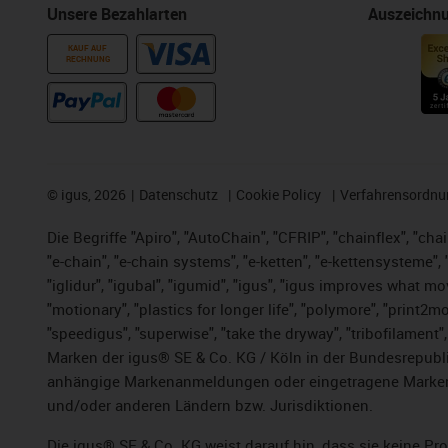
Unsere Bezahlarten
Auszeichn
KAUF AUF
RECHNUNG
©
igus, 2026
Datenschutz
Cookie Policy
Verfahrensordnu
Die Begriffe "Apiro", "AutoChain", "CFRIP", "chainflex", "chai
"e-chain", "e-chain systems", "e-ketten", "e-kettensysteme", "e
"iglidur", "igubal", "igumid", "igus", "igus improves what mo
"motionary", "plastics for longer life",
"polymore",
"print2mo
"speedigus", "superwise", "take the dryway", "tribofilament",
Marken der igus® SE & Co. KG / Köln in der Bundesrepubli
anhängige Markenanmeldungen oder eingetragene Marken)
und/oder anderen Ländern bzw. Jurisdiktionen.
Die igus® SE & Co. KG weist darauf hin, dass sie keine P