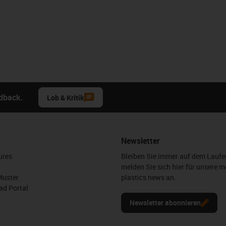
edback.
Lob & Kritik
Newsletter
ures
Bleiben Sie immer auf dem Lauf
melden Sie sich hier für unsere m
Muster
plastics news an.
d Portal
Newsletter abonnieren