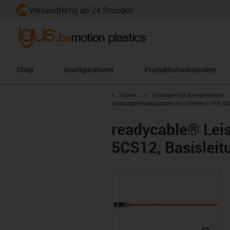
Versandfertig ab 24 Stunden
Shop
Konfiguratoren
Produktinformationen
igus-icon-arrow-right
igus-icon-arrow-right
Home
Leitungen für Energieketten
Leistungsleitung passend zu Siemens 6FX_002
readycable® Lei
5CS12, Basisleit