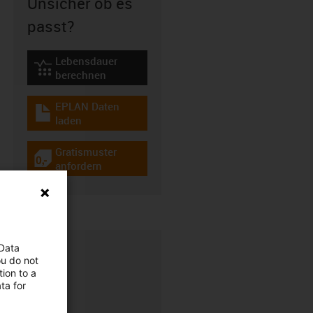
Unsicher ob es
passt?
Lebensdauer
igus-icon-lebensdauerrechner
berechnen
EPLAN Daten
igus-icon-download-plan
laden
Gratismuster
igus-icon-gratismuster
anfordern
 Data
ou do not
ion to a
ta for