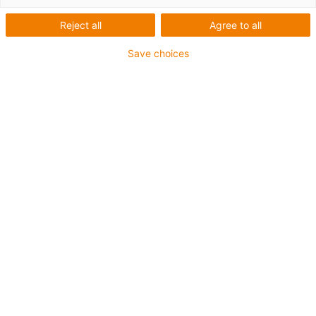
Reject all
Agree to all
Save choices
igus-icon-lup
Für sehr hohe Beanspruchung
TPE-Außenmantel
Ölbeständig (in Anlehnung an DIN EN 60811-404),
bioölbeständig (in Anlehnung VDMA 24568 mit
Plantocut 8 S-MB von DEA getestet)
Halogenfrei
Silikonfrei
Hydrolyse- und mikrobenbeständig
PVC-frei
CFRIP®
Bis zu 4 Jahre Garantie