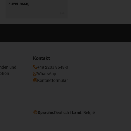
zuverlässig.
igus-icon-3arrow
Kontakt
enden und
+49 2203 9649-0
otion
WhatsApp
Kontaktformular
Sprache:
Deutsch
Land:
België