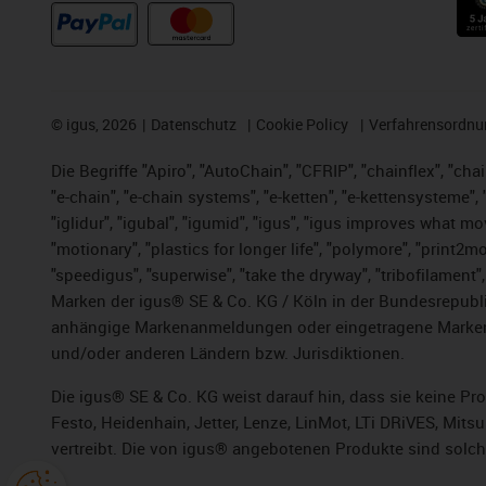
©
igus, 2026
Datenschutz
Cookie Policy
Verfahrensordnu
Die Begriffe "Apiro", "AutoChain", "CFRIP", "chainflex", "chai
"e-chain", "e-chain systems", "e-ketten", "e-kettensysteme", "e
"iglidur", "igubal", "igumid", "igus", "igus improves what mo
"motionary", "plastics for longer life",
"polymore",
"print2mo
"speedigus", "superwise", "take the dryway", "tribofilament",
Marken der igus® SE & Co. KG / Köln in der Bundesrepubli
anhängige Markenanmeldungen oder eingetragene Marken)
und/oder anderen Ländern bzw. Jurisdiktionen.
Die igus® SE & Co. KG weist darauf hin, dass sie keine P
Festo, Heidenhain, Jetter, Lenze, LinMot, LTi DRiVES, Mit
vertreibt. Die von igus® angebotenen Produkte sind solch