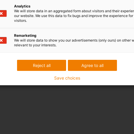
Analytics
We will store data in an aggregated form about visitors and their experi
our website. We use this data to fix bugs and improve the experience for 
visitors.
Remarketing
We will store data to show you our advertisements (only ours) on other 
relevant to your interests.
Reject all
Agree to all
Save choices