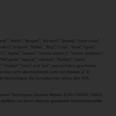
ar", "drylin", "dryspin", "dry-tech", "dryway", "easy chain",
", "e-spool", "fixflex", "flizz", "i.Cee", "ibow", "igear",
eKIT", "kopla", "manus", "motion plastics", "motion polymers",
ReCyycle", "reguse", "robolink", "Rohbot", "savfe",
s", "xirodur", "xiros" und "yes" sind rechtlich geschützte
ist
eine nicht abschließende Liste von Marken (z. B.
in Deutschland, der Europäischen Union, den USA
, Control Techniques, Danaher Motion, ELAU, FAGOR, FANUC,
r anderen auf dieser Website genannten Antriebshersteller