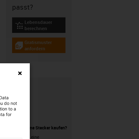
passt?
Lebensdauer
igus-icon-lebensdauerrechner
berechnen
Gratismuster
igus-icon-gratismuster
anfordern
 Data
ou do not
ion to a
ta for
Leitung ohne Stecker kaufen?
Sie suchen eine