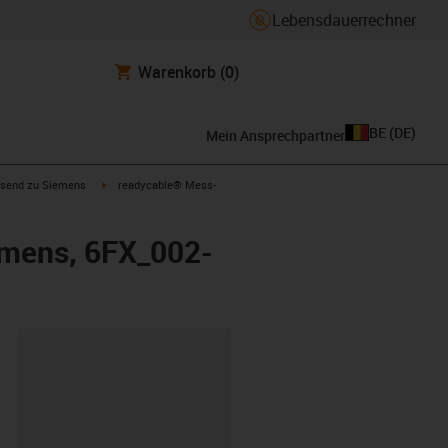
Lebensdauerrechner
Warenkorb
(0)
BE
(
DE
)
Mein Ansprechpartner
con-arrow-right
igus-icon-arrow-right
send zu Siemens
readycable® Mess-
emens, 6FX_002-
ipboard