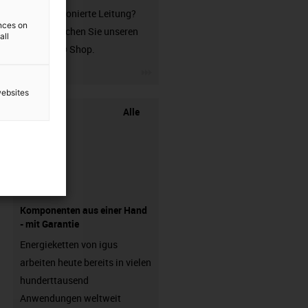
unkonfektionierte Leitung?
ences on
Dann besuchen Sie unseren
all
chainflex® Shop.
igus-icon-3arrow
websites
Alle
Komponenten aus einer Hand
- mit Garantie
Energieketten von igus
arbeiten heute bereits in vielen
hunderttausend
Anwendungen weltweit