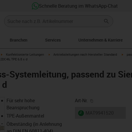
Schnelle Beratung im WhatsApp-Chat
Branchen
Services
Unternehmen & Karriere
igus-icon-arrow-right
igus-icon-arrow-right
igus-i
Konfektionierte Leitungen
Antriebsleitungen nach Hersteller Standard
pas
2DC46, TPE 6.8 x d
s-Systemleitung, passend zu Si
 d
igus-icon-copy-cl
Für sehr hohe
Art-Nr.
Beanspruchung
igus-icon-lieferzeit
MAT9941520
TPE-Außenmantel
Ölbeständig (in Anlehnung
an DIN EN 60811-404),