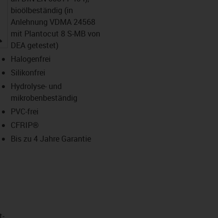
bioölbeständig (in
Anlehnung VDMA 24568
mit Plantocut 8 S-MB von
igus-icon-lupe
DEA getestet)
Halogenfrei
Silikonfrei
Hydrolyse- und
mikrobenbeständig
PVC-frei
CFRIP®
Bis zu 4 Jahre Garantie
t­