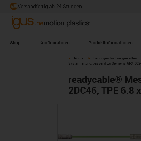
Versandfertig ab 24 Stunden
Shop
Konfiguratoren
Produktinformationen
igus-icon-arrow-right
igus-icon-arrow-right
Home
Leitungen für Energieketten
Systemleitung, passend zu Siemens, 6FX_002-
readycable® Mes
2DC46, TPE 6.8 x