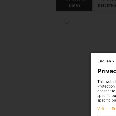
Daten
beschrei
English
Privac
This websi
Protection
consent to 
specific p
specific pu
Visit our P