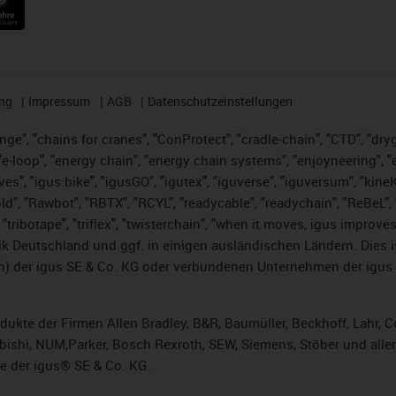
ng
Impressum
AGB
Datenschutzeinstellungen
nge", "chains for cranes", "ConProtect", "cradle-chain", "CTD", "dryge
-loop", "energy chain", "energy chain systems", "enjoyneering", "e-skin
ves", "igus:bike", "igusGO", "igutex", "iguverse", "iguversum", "kin
ld", "Rawbot", "RBTX", "RCYL", "readycable", "readychain", "ReBeL", "
 "tribotape", "triflex", "twisterchain", "when it moves, igus improve
k Deutschland und ggf. in einigen ausländischen Ländern. Dies 
 der igus SE & Co. KG oder verbundenen Unternehmen der igus 
rodukte der Firmen Allen Bradley, B&R, Baumüller, Beckhoff, Lahr
subishi, NUM,Parker, Bosch Rexroth, SEW, Siemens, Stöber und alle
e der igus® SE & Co. KG.