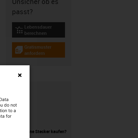
Unsicher ob es
passt?
Lebensdauer
igus-icon-lebensdauerrechner
berechnen
Gratismuster
igus-icon-gratismuster
anfordern
 Data
ou do not
ion to a
ta for
Leitung ohne Stecker kaufen?