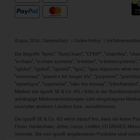
©
igus, 2026
Datenschutz
Cookie Policy
Verfahrensordnu
Die Begriffe "Apiro", "AutoChain", "CFRIP", "chainflex", "chai
"e-chain", "e-chain systems", "e-ketten", "e-kettensysteme", "e
"iglidur", "igubal", "igumid", "igus", "igus improves what mo
"motionary", "plastics for longer life",
"polymore",
"print2mo
"speedigus", "superwise", "take the dryway", "tribofilament",
Marken der igus® SE & Co. KG / Köln in der Bundesrepubli
anhängige Markenanmeldungen oder eingetragene Marken)
und/oder anderen Ländern bzw. Jurisdiktionen.
Die igus® SE & Co. KG weist darauf hin, dass sie keine P
Festo, Heidenhain, Jetter, Lenze, LinMot, LTi DRiVES, Mit
vertreibt. Die von igus® angebotenen Produkte sind solch