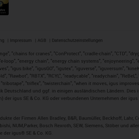
ng
Impressum
AGB
Datenschutzeinstellungen
nge", "chains for cranes", "ConProtect", "cradle-chain", "CTD", "dryge
-loop", "energy chain", "energy chain systems", "enjoyneering", "e-skin
ves", "igus:bike", "igusGO", "igutex", "iguverse", "iguversum", "kin
ld", "Rawbot", "RBTX", "RCYL", "readycable", "readychain", "ReBeL", "
 "tribotape", "triflex", "twisterchain", "when it moves, igus improve
k Deutschland und ggf. in einigen ausländischen Ländern. Dies 
 der igus SE & Co. KG oder verbundenen Unternehmen der igus 
rodukte der Firmen Allen Bradley, B&R, Baumüller, Beckhoff, Lahr
subishi, NUM,Parker, Bosch Rexroth, SEW, Siemens, Stöber und alle
e der igus® SE & Co. KG.