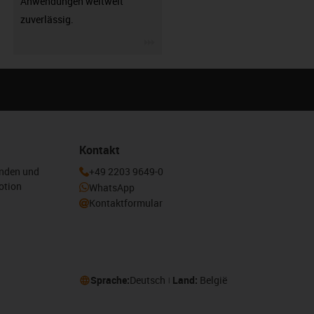
Anwendungen weltweit
zuverlässig.
igus-icon-3arrow
Kontakt
enden und
+49 2203 9649-0
otion
WhatsApp
Kontaktformular
Sprache:
Deutsch
Land:
België