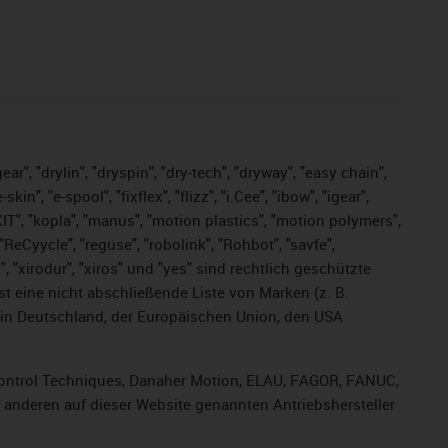
ar", "drylin", "dryspin", "dry-tech", "dryway", "easy chain",
", "e-spool", "fixflex", "flizz", "i.Cee", "ibow", "igear",
eKIT", "kopla", "manus", "motion plastics", "motion polymers",
ReCyycle", "reguse", "robolink", "Rohbot", "savfe",
s", "xirodur", "xiros" und "yes" sind rechtlich geschützte
ist
eine nicht abschließende Liste von Marken (z. B.
in Deutschland, der Europäischen Union, den USA
, Control Techniques, Danaher Motion, ELAU, FAGOR, FANUC,
r anderen auf dieser Website genannten Antriebshersteller