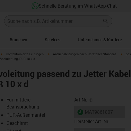
Schnelle Beratung im WhatsApp-Chat
Branchen
Services
Unternehmen & Karriere
igus-icon-arrow-right
igus-icon-arrow-right
igus-i
Konfektionierte Leitungen
Antriebsleitungen nach Hersteller Standard
pas
Basisleitung, PUR 10 x d
oleitung passend zu Jetter Kabel
R 10 x d
igus-icon-copy-cl
Für mittlere
Art-Nr.
Beanspruchung
igus-icon-lieferzeit
MAT9861807
PUR-Außenmantel
Hersteller Art. Nr.
Geschirmt