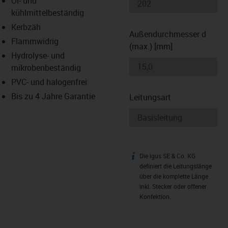
Öl- und
-icon-lupe
-icon-lupe
kühlmittelbeständig
Kerbzäh
Außendurchmesser d
Flammwidrig
(max.) [mm]
Hydrolyse- und
mikrobenbeständig
PVC- und halogenfrei
Bis zu 4 Jahre Garantie
Leitungsart
Die igus SE & Co. KG
igus-icon-info
definiert die Leitungslänge
über die komplette Länge
inkl. Stecker oder offener
Konfektion.