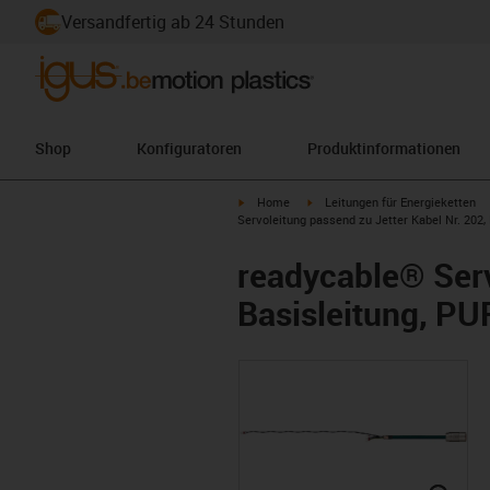
Versandfertig ab 24 Stunden
Shop
Konfiguratoren
Produktinformationen
igus-icon-arrow-right
igus-icon-arrow-right
Home
Leitungen für Energieketten
Servoleitung passend zu Jetter Kabel Nr. 202, 
readycable® Serv
Basisleitung, PU