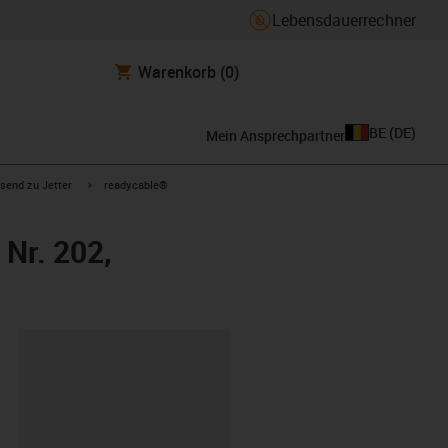
Lebensdauerrechner
Warenkorb
(0)
BE
(
DE
)
Mein Ansprechpartner
con-arrow-right
igus-icon-arrow-right
send zu Jetter
readycable®
 Nr. 202,
ipboard