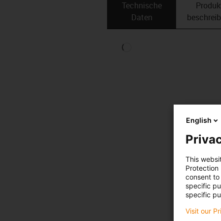
Technische
Produk
Daten
beschrei
English
Privac
This websi
Protection
consent to 
specific p
specific pu
Visit our P