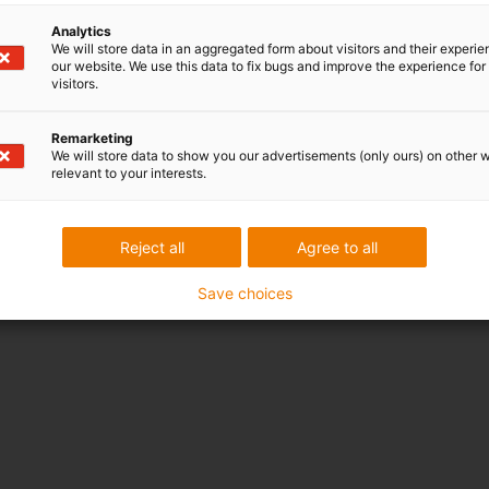
Analytics
We will store data in an aggregated form about visitors and their experi
our website. We use this data to fix bugs and improve the experience for 
visitors.
Remarketing
We will store data to show you our advertisements (only ours) on other 
relevant to your interests.
Reject all
Agree to all
Save choices