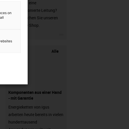
Sie suchen eine
unkonfektionierte Leitung?
ences on
Dann besuchen Sie unseren
all
chainflex® Shop.
igus-icon-3arrow
websites
Alle
Komponenten aus einer Hand
- mit Garantie
Energieketten von igus
arbeiten heute bereits in vielen
hunderttausend