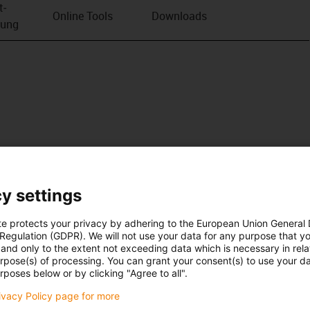
t­
Online Tools
Downloads
bung
y settings
te protects your privacy by adhering to the European Union General
 Regulation (GDPR). We will not use your data for any purpose that y
and only to the extent not exceeding data which is necessary in relat
urpose(s) of processing. You can grant your consent(s) to use your da
rposes below or by clicking "Agree to all".
rivacy Policy page for more