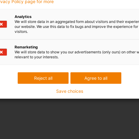
rivacy Policy page for more
Analytics
We will store data in an aggregated form about visitors and their experi
our website. We use this data to fix bugs and improve the experience for 
visitors.
Remarketing
We will store data to show you our advertisements (only ours) on other 
relevant to your interests.
Reject all
Agree to all
Save choices