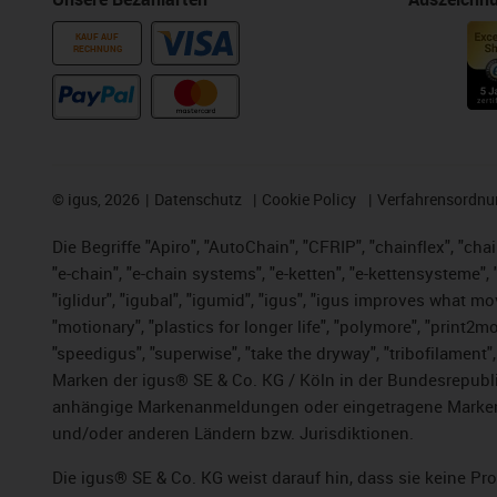
KAUF AUF
RECHNUNG
©
igus, 2026
Datenschutz
Cookie Policy
Verfahrensordnu
Die Begriffe "Apiro", "AutoChain", "CFRIP", "chainflex", "chai
"e-chain", "e-chain systems", "e-ketten", "e-kettensysteme", "e
"iglidur", "igubal", "igumid", "igus", "igus improves what mo
"motionary", "plastics for longer life",
"polymore",
"print2mo
"speedigus", "superwise", "take the dryway", "tribofilament",
Marken der igus® SE & Co. KG / Köln in der Bundesrepubli
anhängige Markenanmeldungen oder eingetragene Marken)
und/oder anderen Ländern bzw. Jurisdiktionen.
Die igus® SE & Co. KG weist darauf hin, dass sie keine P