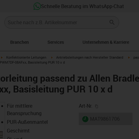
Schnelle Beratung im WhatsApp-Chat
Branchen
Services
Unternehmen & Karriere
igus-icon-arrow-right
igus-icon-arrow-right
igus-i
Konfektionierte Leitungen
Antriebsleitungen nach Hersteller Standard
pas
CPWM7DF-08AFxx, Basisleitung PUR 10 x d
rleitung passend zu Allen Bradl
 Basisleitung PUR 10 x d
igus-icon-copy-cl
Für mittlere
Art-Nr.
Beanspruchung
igus-icon-lieferzeit
MAT9861706
PUR-Außenmantel
Geschirmt