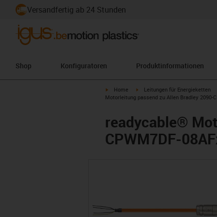
Versandfertig ab 24 Stunden
Shop
Konfiguratoren
Produktinformationen
igus-icon-arrow-right
igus-icon-arrow-right
Home
Leitungen für Energieketten
Motorleitung passend zu Allen Bradley 2090-
readycable® Moto
CPWM7DF-08AFxx,