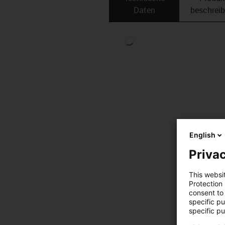
Daten
beschrei
English
Privac
This websi
Protection
consent to 
specific p
specific pu