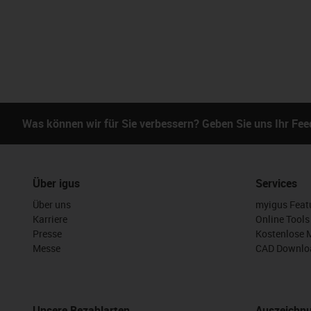
Was können wir für Sie verbessern? Geben Sie uns Ihr Fe
Über igus
Services
Über uns
myigus Feat
Karriere
Online Tools
Presse
Kostenlose 
Messe
CAD Downloa
Unsere Bezahlarten
Auszeichn