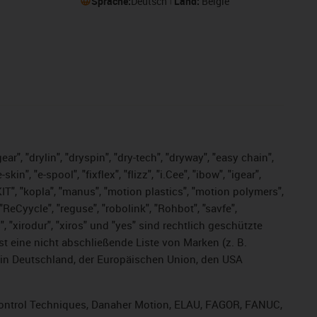
Sprache:
Deutsch
Land:
België
ar", "drylin", "dryspin", "dry-tech", "dryway", "easy chain",
", "e-spool", "fixflex", "flizz", "i.Cee", "ibow", "igear",
eKIT", "kopla", "manus", "motion plastics", "motion polymers",
ReCyycle", "reguse", "robolink", "Rohbot", "savfe",
s", "xirodur", "xiros" und "yes" sind rechtlich geschützte
ist
eine nicht abschließende Liste von Marken (z. B.
in Deutschland, der Europäischen Union, den USA
, Control Techniques, Danaher Motion, ELAU, FAGOR, FANUC,