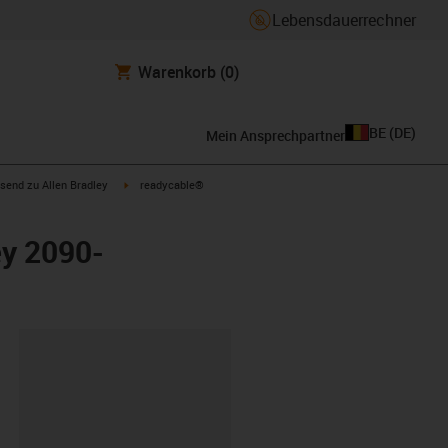
Lebensdauerrechner
Warenkorb
(0)
BE
(
DE
)
Mein Ansprechpartner
con-arrow-right
igus-icon-arrow-right
send zu Allen Bradley
readycable®
ey 2090-
ipboard