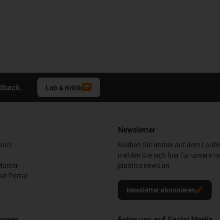
edback.
Lob & Kritik
Newsletter
ures
Bleiben Sie immer auf dem Lauf
melden Sie sich hier für unsere m
Muster
plastics news an.
d Portal
Newsletter abonnieren
ungen
Folge uns auf Social Media