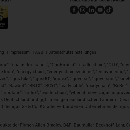
ng
Impressum
AGB
Datenschutzeinstellungen
nge", "chains for cranes", "ConProtect", "cradle-chain", "CTD", "dryge
-loop", "energy chain", "energy chain systems", "enjoyneering", "e-skin
ves", "igus:bike", "igusGO", "igutex", "iguverse", "iguversum", "kin
ld", "Rawbot", "RBTX", "RCYL", "readycable", "readychain", "ReBeL", "
 "tribotape", "triflex", "twisterchain", "when it moves, igus improve
k Deutschland und ggf. in einigen ausländischen Ländern. Dies 
 der igus SE & Co. KG oder verbundenen Unternehmen der igus 
rodukte der Firmen Allen Bradley, B&R, Baumüller, Beckhoff, Lahr