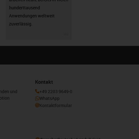
hunderttausend
Anwendungen weltweit
zuverlässig.
igus-icon-3arrow
Kontakt
enden und
+49 2203 9649-0
otion
WhatsApp
Kontaktformular