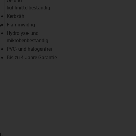
Öl- und
kühlmittelbeständig
Kerbzäh
igus-icon-lupe
Flammwidrig
Hydrolyse- und
mikrobenbeständig
PVC- und halogenfrei
Bis zu 4 Jahre Garantie
t­