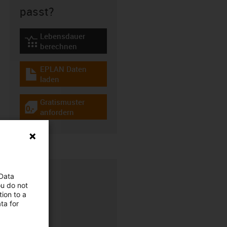
passt?
Lebensdauer
igus-icon-lebensdauerrechner
berechnen
EPLAN Daten
igus-icon-download-plan
laden
Gratismuster
igus-icon-gratismuster
anfordern
 Data
ou do not
ion to a
ta for