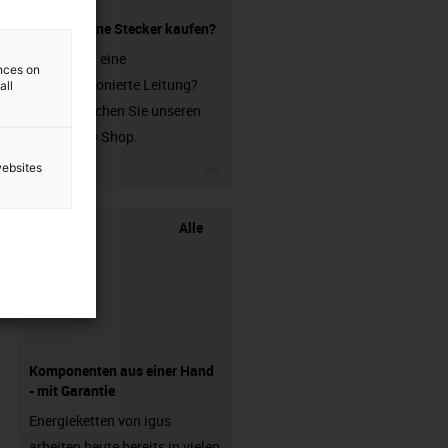
Leitung ohne Stecker kaufen?
Sie suchen eine
ences on
unkonfektionierte Leitung?
all
Dann besuchen Sie unseren
chainflex® Shop.
igus-icon-3arrow
websites
Alle
Komponenten aus einer Hand
- mit Garantie
Energieketten von igus
arbeiten heute bereits in vielen