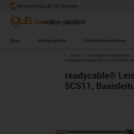
Versandfertig ab 24 Stunden
Shop
Konfiguratoren
Produktinformationen
igus-icon-arrow-right
igus-icon-arrow-right
Home
Leitungen für Energieketten
Leistungsleitung passend zu Siemens 6FX_002
readycable® Lei
5CS11, Basisleit