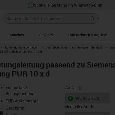
Schnelle Beratung im WhatsApp-Chat
Branchen
Services
Unternehmen & Karriere
igus-icon-arrow-right
igus-icon-arrow-right
igus-i
Konfektionierte Leitungen
Antriebsleitungen nach Hersteller Standard
pas
-5CS11, Basisleitung PUR 10 x d
stungsleitung passend zu Siemen
ung PUR 10 x d
igus-icon-copy-cl
Für mittlere
Art-Nr.
Beanspruchung
igus-icon-lieferzeit
MAT9861528
PUR-Außenmantel
Hersteller Art. Nr.
Geschirmt