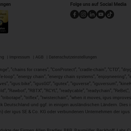
ungen
Folge uns auf Social Media
ng
Impressum
AGB
Datenschutzeinstellungen
nge", "chains for cranes", "ConProtect", "cradle-chain", "CTD", "dryge
-loop", "energy chain", "energy chain systems", "enjoyneering", "e-skin
ves", "igus:bike", "igusGO", "igutex", "iguverse", "iguversum", "kin
ld", "Rawbot", "RBTX", "RCYL", "readycable", "readychain", "ReBeL", "
 "tribotape", "triflex", "twisterchain", "when it moves, igus improve
k Deutschland und ggf. in einigen ausländischen Ländern. Dies 
 der igus SE & Co. KG oder verbundenen Unternehmen der igus 
rodukte der Firmen Allen Bradley, B&R, Baumüller, Beckhoff, Lahr