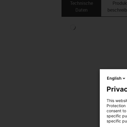
Technische
Produk
Daten
beschrei
English
Privac
This websi
Protection
consent to 
specific p
specific pu