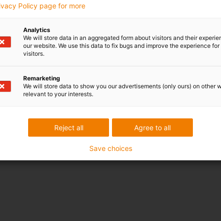
rivacy Policy page for more
Analytics
We will store data in an aggregated form about visitors and their experi
our website. We use this data to fix bugs and improve the experience for 
visitors.
Remarketing
We will store data to show you our advertisements (only ours) on other 
relevant to your interests.
Reject all
Agree to all
Save choices