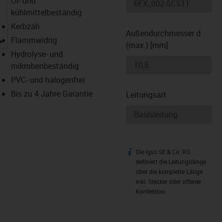
Öl- und
kühlmittelbeständig
Kerbzäh
Außendurchmesser d
igus-icon-lupe
Flammwidrig
(max.) [mm]
Hydrolyse- und
mikrobenbeständig
PVC- und halogenfrei
Bis zu 4 Jahre Garantie
Leitungsart
Die igus SE & Co. KG
igus-icon-info
definiert die Leitungslänge
über die komplette Länge
inkl. Stecker oder offener
Konfektion.