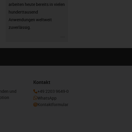
arbeiten heute bereits in vielen
hunderttausend
Anwendungen weltweit
zuverlässig.
igus-icon-3arrow
Kontakt
enden und
+49 2203 9649-0
otion
WhatsApp
Kontaktformular