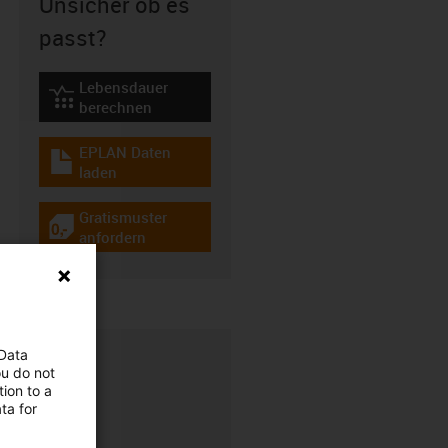
Unsicher ob es
passt?
Lebensdauer
igus-icon-lebensdauerrechner
berechnen
EPLAN Daten
igus-icon-download-plan
laden
Gratismuster
igus-icon-gratismuster
anfordern
 Data
ou do not
ion to a
ta for