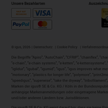
Unsere Bezahlarten
Auszeichn
KAUF AUF
RECHNUNG
©
igus, 2026
Datenschutz
Cookie Policy
Verfahrensordnu
Die Begriffe "Apiro", "AutoChain", "CFRIP", "chainflex", "chai
"e-chain", "e-chain systems", "e-ketten", "e-kettensysteme", "e
"iglidur", "igubal", "igumid", "igus", "igus improves what mo
"motionary", "plastics for longer life",
"polymore",
"print2mo
"speedigus", "superwise", "take the dryway", "tribofilament",
Marken der igus® SE & Co. KG / Köln in der Bundesrepubli
anhängige Markenanmeldungen oder eingetragene Marken)
und/oder anderen Ländern bzw. Jurisdiktionen.
Die igus® SE & Co. KG weist darauf hin, dass sie keine P