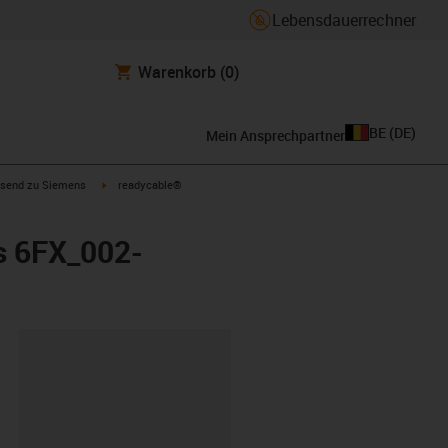
Lebensdauerrechner
Warenkorb
(0)
BE
(
DE
)
Mein Ansprechpartner
con-arrow-right
igus-icon-arrow-right
send zu Siemens
readycable®
s 6FX_002-
ipboard