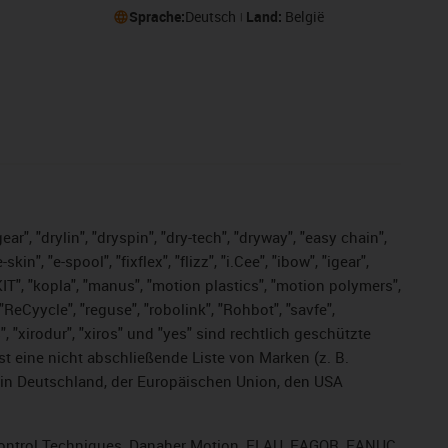
Sprache:
Deutsch
Land:
België
ar", "drylin", "dryspin", "dry-tech", "dryway", "easy chain",
", "e-spool", "fixflex", "flizz", "i.Cee", "ibow", "igear",
eKIT", "kopla", "manus", "motion plastics", "motion polymers",
ReCyycle", "reguse", "robolink", "Rohbot", "savfe",
s", "xirodur", "xiros" und "yes" sind rechtlich geschützte
ist
eine nicht abschließende Liste von Marken (z. B.
in Deutschland, der Europäischen Union, den USA
, Control Techniques, Danaher Motion, ELAU, FAGOR, FANUC,