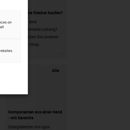
Leitung ohne Stecker kaufen?
Sie suchen eine
ences on
all
unkonfektionierte Leitung?
Dann besuchen Sie unseren
chainflex® Shop.
websites
igus-icon-3arrow
Alle
Komponenten aus einer Hand
- mit Garantie
Energieketten von igus