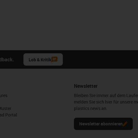
edback.
Lob & Kritik
Newsletter
ures
Bleiben Sie immer auf dem Lauf
melden Sie sich hier für unsere m
Muster
plastics news an.
d Portal
Newsletter abonnieren