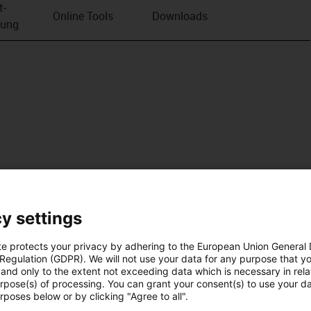
t­
Online Tools
Downloads
bung
y settings
te protects your privacy by adhering to the European Union General
 Regulation (GDPR). We will not use your data for any purpose that y
and only to the extent not exceeding data which is necessary in relat
urpose(s) of processing. You can grant your consent(s) to use your da
rposes below or by clicking "Agree to all".