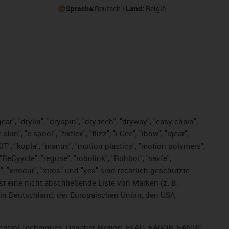
Sprache:
Deutsch
Land:
België
ar", "drylin", "dryspin", "dry-tech", "dryway", "easy chain",
", "e-spool", "fixflex", "flizz", "i.Cee", "ibow", "igear",
eKIT", "kopla", "manus", "motion plastics", "motion polymers",
ReCyycle", "reguse", "robolink", "Rohbot", "savfe",
s", "xirodur", "xiros" und "yes" sind rechtlich geschützte
ist
eine nicht abschließende Liste von Marken (z. B.
in Deutschland, der Europäischen Union, den USA
, Control Techniques, Danaher Motion, ELAU, FAGOR, FANUC,