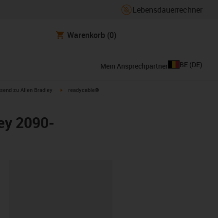
Lebensdauerrechner
Warenkorb
(0)
BE
(
DE
)
Mein Ansprechpartner
con-arrow-right
igus-icon-arrow-right
send zu Allen Bradley
readycable®
ey 2090-
ipboard