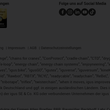
ungen
Folge uns auf Social Media
ng
Impressum
AGB
Datenschutzeinstellungen
nge", "chains for cranes", "ConProtect", "cradle-chain", "CTD", "dryge
-loop", "energy chain", "energy chain systems", "enjoyneering", "e-skin
ves", "igus:bike", "igusGO", "igutex", "iguverse", "iguversum", "kin
ld", "Rawbot", "RBTX", "RCYL", "readycable", "readychain", "ReBeL", "
 "tribotape", "triflex", "twisterchain", "when it moves, igus improve
k Deutschland und ggf. in einigen ausländischen Ländern. Dies 
 der igus SE & Co. KG oder verbundenen Unternehmen der igus 
rodukte der Firmen Allen Bradley, B&R, Baumüller, Beckhoff, Lahr