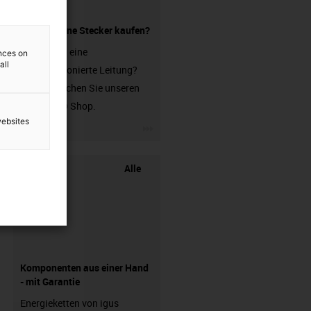
Leitung ohne Stecker kaufen?
Sie suchen eine
ences on
all
unkonfektionierte Leitung?
Dann besuchen Sie unseren
chainflex® Shop.
websites
igus-icon-3arrow
Alle
Komponenten aus einer Hand
- mit Garantie
Energieketten von igus