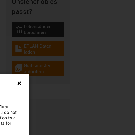
Unsicher ob es
passt?
Lebensdauer
igus-icon-lebensdauerrechner
berechnen
EPLAN Daten
igus-icon-download-plan
laden
Gratismuster
igus-icon-gratismuster
anfordern
 Data
ou do not
ion to a
ta for