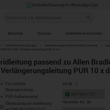
Schnelle Beratung im WhatsApp-Chat
Branchen
Services
Unternehmen & Karriere
igus-icon-arrow-right
igus-icon-arrow-right
igus-i
Konfektionierte Leitungen
Antriebsleitungen nach Hersteller Standard
pas
-CSWM1E1-10AF, Verlängerungsleitung PUR 10 x d
idleitung passend zu Allen Bradl
erlängerungsleitung PUR 10 x d
igus-icon-copy-cl
Für mittlere
Art-Nr.
Beanspruchung
igus-icon-lieferzeit
MAT9851730
PUR-Außenmantel
Hersteller Art. Nr.
Ölbeständig (in Anlehnung
an DIN EN 50363-10-2)