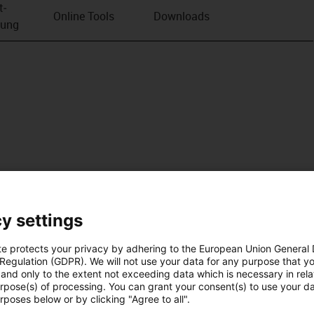
t­
Online Tools
Downloads
bung
y settings
te protects your privacy by adhering to the European Union General
 Regulation (GDPR). We will not use your data for any purpose that y
and only to the extent not exceeding data which is necessary in relat
urpose(s) of processing. You can grant your consent(s) to use your da
rposes below or by clicking "Agree to all".