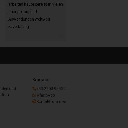
arbeiten heute bereits in vielen
hunderttausend
Anwendungen weltweit
zuverlässig.
igus-icon-3arrow
Kontakt
enden und
+49 2203 9649-0
otion
WhatsApp
Kontaktformular