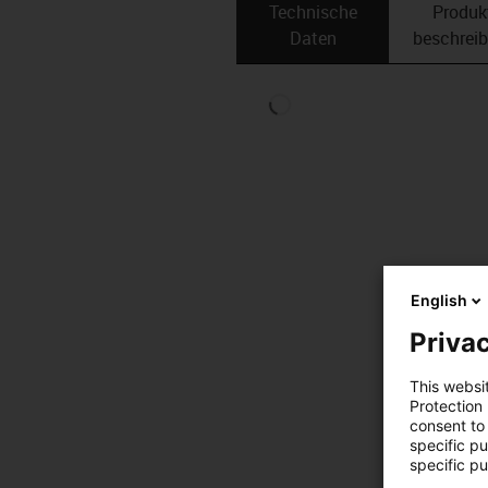
Technische
Produk
Daten
beschrei
English
Privac
This websi
Protection
consent to 
specific p
specific pu