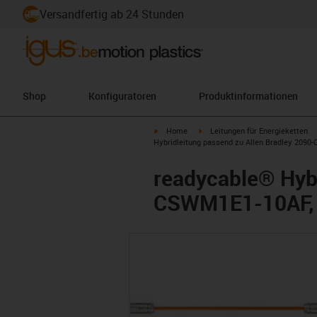
Versandfertig ab 24 Stunden
Shop
Konfiguratoren
Produktinformationen
igus-icon-arrow-right
igus-icon-arrow-right
Home
Leitungen für Energieketten
Hybridleitung passend zu Allen Bradley 2090
readycable® Hybr
CSWM1E1-10AF, V