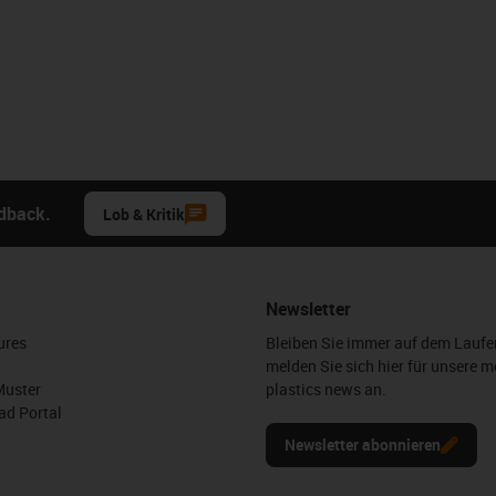
edback.
Lob & Kritik
Newsletter
ures
Bleiben Sie immer auf dem Lauf
melden Sie sich hier für unsere m
Muster
plastics news an.
d Portal
Newsletter abonnieren