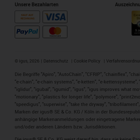
Unsere Bezahlarten
Auszeichn
KAUF AUF
RECHNUNG
©
igus, 2026
Datenschutz
Cookie Policy
Verfahrensordnu
Die Begriffe "Apiro", "AutoChain", "CFRIP", "chainflex", "chai
"e-chain", "e-chain systems", "e-ketten", "e-kettensysteme", "e
"iglidur", "igubal", "igumid", "igus", "igus improves what mo
"motionary", "plastics for longer life",
"polymore",
"print2mo
"speedigus", "superwise", "take the dryway", "tribofilament",
Marken der igus® SE & Co. KG / Köln in der Bundesrepubli
anhängige Markenanmeldungen oder eingetragene Marken)
und/oder anderen Ländern bzw. Jurisdiktionen.
Die igus® SE & Co. KG weist darauf hin, dass sie keine P