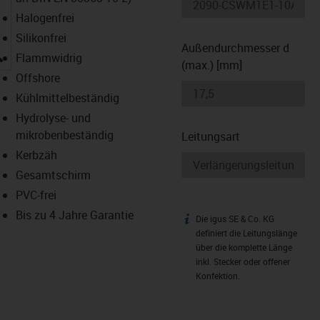
Halogenfrei
Silikonfrei
Außendurchmesser d
igus-icon-lupe
Flammwidrig
(max.) [mm]
Offshore
Kühlmittelbeständig
Hydrolyse- und
mikrobenbeständig
Leitungsart
Kerbzäh
Gesamtschirm
PVC-frei
Bis zu 4 Jahre Garantie
Die igus SE & Co. KG
igus-icon-info
definiert die Leitungslänge
über die komplette Länge
inkl. Stecker oder offener
Konfektion.