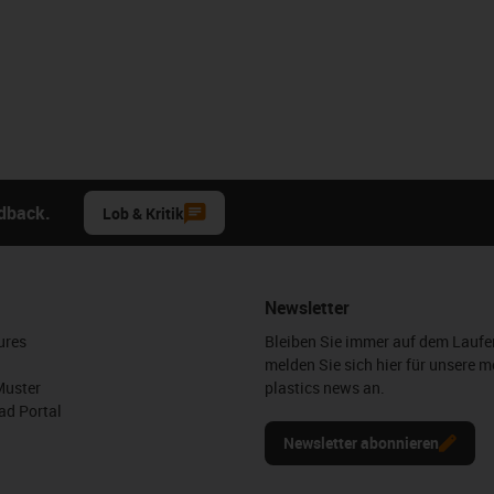
edback.
Lob & Kritik
Newsletter
ures
Bleiben Sie immer auf dem Lauf
melden Sie sich hier für unsere m
Muster
plastics news an.
d Portal
Newsletter abonnieren