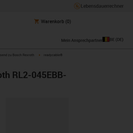
Lebensdauerrechner
Warenkorb
(0)
BE
(
DE
)
Mein Ansprechpartner
con-arrow-right
igus-icon-arrow-right
send zu Bosch Rexroth
readycable®
roth RL2-045EBB-
ipboard