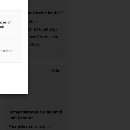
Leitung ohne Stecker kaufen?
Sie suchen eine
ences on
all
unkonfektionierte Leitung?
Dann besuchen Sie unseren
chainflex® Shop.
websites
igus-icon-3arrow
Alle
Komponenten aus einer Hand
- mit Garantie
Energieketten von igus