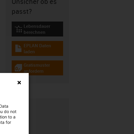
Unsicher ob es
passt?
Lebensdauer
igus-icon-lebensdauerrechner
berechnen
EPLAN Daten
igus-icon-download-plan
laden
Gratismuster
igus-icon-gratismuster
anfordern
 Data
ou do not
ion to a
ta for