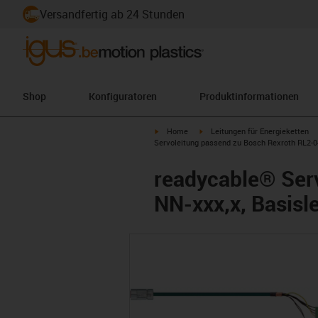
Versandfertig ab 24 Stunden
Shop
Konfiguratoren
Produktinformationen
igus-icon-arrow-right
igus-icon-arrow-right
Home
Leitungen für Energieketten
Servoleitung passend zu Bosch Rexroth RL2-0
readycable® Ser
NN-xxx,x, Basisl