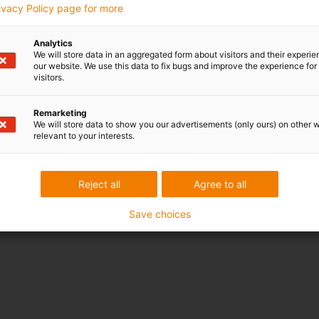
rivacy Policy page for more
Analytics
We will store data in an aggregated form about visitors and their experi
our website. We use this data to fix bugs and improve the experience for 
visitors.
Remarketing
We will store data to show you our advertisements (only ours) on other 
relevant to your interests.
Reject all
Agree to all
Save choices