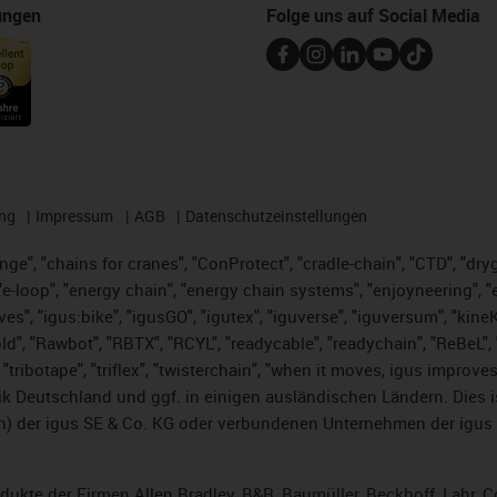
ungen
Folge uns auf Social Media
ng
Impressum
AGB
Datenschutzeinstellungen
nge", "chains for cranes", "ConProtect", "cradle-chain", "CTD", "dryge
-loop", "energy chain", "energy chain systems", "enjoyneering", "e-skin
ves", "igus:bike", "igusGO", "igutex", "iguverse", "iguversum", "kin
ld", "Rawbot", "RBTX", "RCYL", "readycable", "readychain", "ReBeL", "
 "tribotape", "triflex", "twisterchain", "when it moves, igus improve
k Deutschland und ggf. in einigen ausländischen Ländern. Dies 
 der igus SE & Co. KG oder verbundenen Unternehmen der igus 
rodukte der Firmen Allen Bradley, B&R, Baumüller, Beckhoff, Lahr