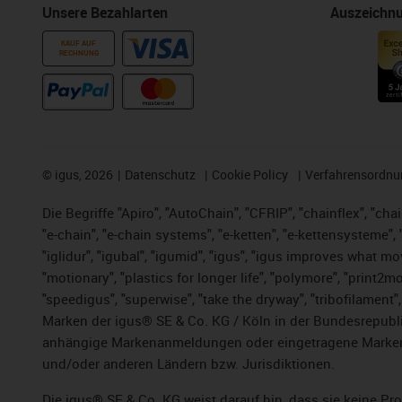
Unsere Bezahlarten
Auszeichn
KAUF AUF
RECHNUNG
©
igus, 2026
Datenschutz
Cookie Policy
Verfahrensordnu
Die Begriffe "Apiro", "AutoChain", "CFRIP", "chainflex", "chai
"e-chain", "e-chain systems", "e-ketten", "e-kettensysteme", "e
"iglidur", "igubal", "igumid", "igus", "igus improves what mo
"motionary", "plastics for longer life",
"polymore",
"print2mo
"speedigus", "superwise", "take the dryway", "tribofilament",
Marken der igus® SE & Co. KG / Köln in der Bundesrepubli
anhängige Markenanmeldungen oder eingetragene Marken)
und/oder anderen Ländern bzw. Jurisdiktionen.
Die igus® SE & Co. KG weist darauf hin, dass sie keine P