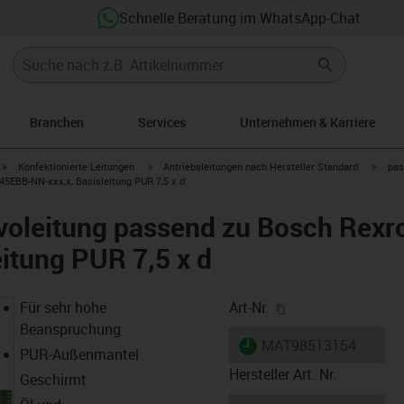
Schnelle Beratung im WhatsApp-Chat
Branchen
Services
Unternehmen & Karriere
igus-icon-arrow-right
igus-icon-arrow-right
igus-i
Konfektionierte Leitungen
Antriebsleitungen nach Hersteller Standard
pas
45EBB-NN-xxx,x, Basisleitung PUR 7,5 x d
voleitung passend zu Bosch Rex
eitung PUR 7,5 x d
igus-icon-copy-cl
Für sehr hohe
Art-Nr.
Beanspruchung
igus-icon-lieferzeit
MAT98513154
PUR-Außenmantel
Hersteller Art. Nr.
Geschirmt