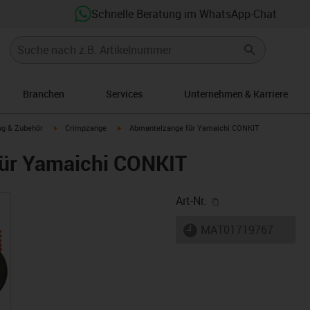
Schnelle Beratung im WhatsApp-Chat
Branchen
Services
Unternehmen & Karriere
rrow-right
igus-icon-arrow-right
igus-icon-arrow-right
g & Zubehör
Crimpzange
Abmantelzange für Yamaichi CONKIT
ür Yamaichi CONKIT
igus-icon-copy-cl
Art-Nr.
igus-icon-lieferzeit
MAT01719767