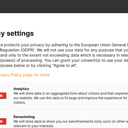
y settings
te protects your privacy by adhering to the European Union General
 Regulation (GDPR). We will not use your data for any purpose that y
and only to the extent not exceeding data which is necessary in relat
urpose(s) of processing. You can grant your consent(s) to use your da
rposes below or by clicking "Agree to all".
rivacy Policy page for more
Analytics
We will store data in an aggregated form about visitors and their experi
our website. We use this data to fix bugs and improve the experience for 
visitors.
Remarketing
We will store data to show you our advertisements (only ours) on other 
relevant to your interests.