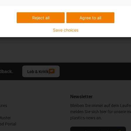
Reject all
Agree to all
Save choices
edback.
Lob & Kritik
Newsletter
ures
Bleiben Sie immer auf dem Lauf
melden Sie sich hier für unsere m
Muster
plastics news an.
d Portal