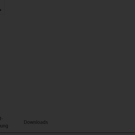
igus-icon-lupe
t­
Downloads
bung