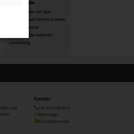
- mit Garantie
Energieketten von igus
arbeiten heute bereits in vielen
hunderttausend
Anwendungen weltweit
zuverlässig.
igus-icon-3arrow
Kontakt
enden und
+49 2203 9649-0
otion
WhatsApp
Kontaktformular