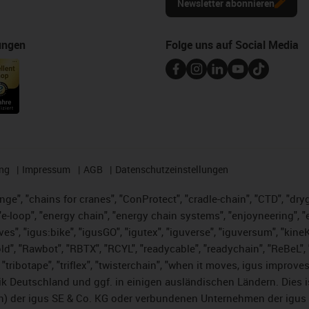
Newsletter abonnieren
ungen
Folge uns auf Social Media
ng
Impressum
AGB
Datenschutzeinstellungen
nge", "chains for cranes", "ConProtect", "cradle-chain", "CTD", "dryge
-loop", "energy chain", "energy chain systems", "enjoyneering", "e-skin
ves", "igus:bike", "igusGO", "igutex", "iguverse", "iguversum", "kin
ld", "Rawbot", "RBTX", "RCYL", "readycable", "readychain", "ReBeL", "
 "tribotape", "triflex", "twisterchain", "when it moves, igus improve
k Deutschland und ggf. in einigen ausländischen Ländern. Dies 
 der igus SE & Co. KG oder verbundenen Unternehmen der igus 