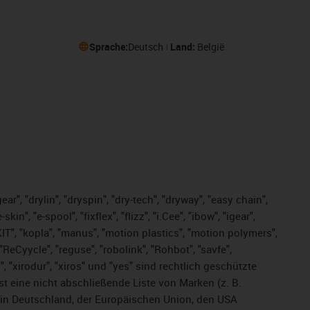
Sprache:
Deutsch
Land:
België
ar", "drylin", "dryspin", "dry-tech", "dryway", "easy chain",
", "e-spool", "fixflex", "flizz", "i.Cee", "ibow", "igear",
eKIT", "kopla", "manus", "motion plastics", "motion polymers",
ReCyycle", "reguse", "robolink", "Rohbot", "savfe",
s", "xirodur", "xiros" und "yes" sind rechtlich geschützte
ist
eine nicht abschließende Liste von Marken (z. B.
in Deutschland, der Europäischen Union, den USA