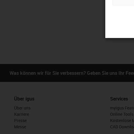
Was können wir für Sie verbessern? Geben Sie uns Ihr Fe
Über igus
Services
Über uns
myigus Feat
Karriere
Online Tools
Presse
Kostenlose 
Messe
CAD Downloa