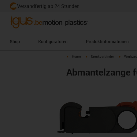
Versandfertig ab 24 Stunden
Shop
Konfiguratoren
Produktinformationen
igus-icon-arrow-right
igus-icon-arrow-right
igus-icon-a
Home
Steckverbinder
Werkzeu
Abmantelzange f