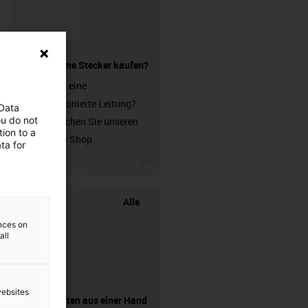
Leitung ohne Stecker kaufen?
Sie suchen eine
unkonfektionierte Leitung?
 Data
ou do not
Dann besuchen Sie unseren
ion to a
chainflex® Shop.
ta for
igus-icon-3arrow
Alle
ences on
all
websites
Komponenten aus einer Hand