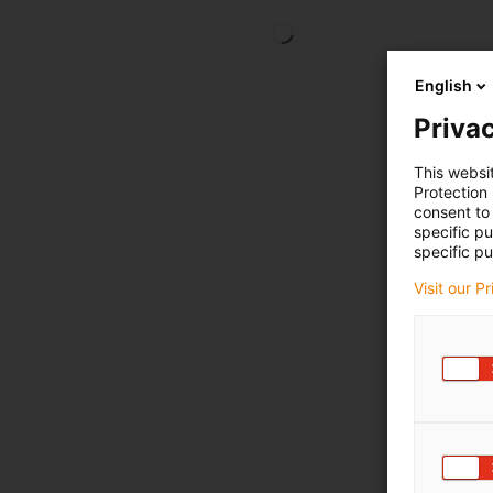
English
Privac
This websi
Protection
consent to 
specific p
specific pu
Visit our P