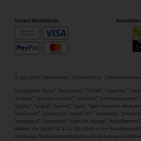
Unsere Bezahlarten
Auszeichn
KAUF AUF
RECHNUNG
©
igus, 2026
Datenschutz
Cookie Policy
Verfahrensordnu
Die Begriffe "Apiro", "AutoChain", "CFRIP", "chainflex", "chai
"e-chain", "e-chain systems", "e-ketten", "e-kettensysteme", "e
"iglidur", "igubal", "igumid", "igus", "igus improves what mo
"motionary", "plastics for longer life",
"polymore",
"print2mo
"speedigus", "superwise", "take the dryway", "tribofilament",
Marken der igus® SE & Co. KG / Köln in der Bundesrepubli
anhängige Markenanmeldungen oder eingetragene Marken)