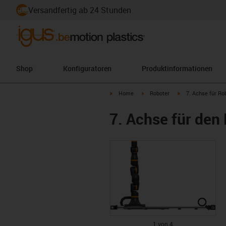
Versandfertig ab 24 Stunden
Shop
Konfiguratoren
Produktinformationen
igus-icon-arrow-right
igus-icon-arrow-right
igus-icon-arrow-ri
Home
Roboter
7. Achse für Ro
7. Achse für den
igus
igus
igus
igus
1 von 4