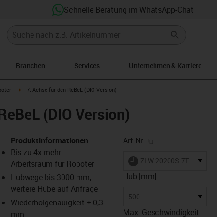
Schnelle Beratung im WhatsApp-Chat
Branchen
Services
Unternehmen & Karriere
ght
igus-icon-arrow-right
boter
7. Achse für den ReBeL (DIO Version)
 ReBeL (DIO Version)
igus-icon-copy-cl
Produktinformationen
Art-Nr.
Bis zu 4x mehr
igus-icon-lieferzeit
ZLW-20200S-7TH-REBEL
Arbeitsraum für Roboter
Hub [mm]
Hubwege bis 3000 mm,
weitere Hübe auf Anfrage
-icon-lupe
-icon-lupe
-icon-lupe
-icon-lupe
500
Wiederholgenauigkeit ± 0,3
Max. Geschwindigkeit
mm