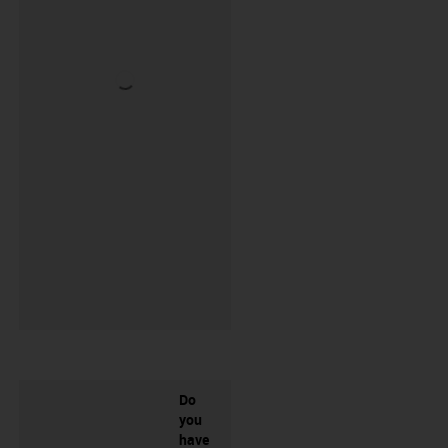
Do
you
have