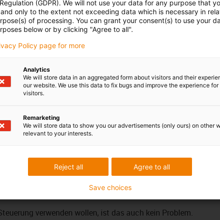
 Regulation (GDPR). We will not use your data for any purpose that y
and only to the extent not exceeding data which is necessary in relat
00 Zahnriemenachse anschlussfertig mit dem passenden
urpose(s) of processing. You can grant your consent(s) to use your da
rposes below or by clicking "Agree to all".
en: 8
rivacy Policy page for more
- & Ausgänge (keine inverse Kinematik hinterlegt)
ReBeL
Analytics
We will store data in an aggregated form about visitors and their experi
our website. We use this data to fix bugs and improve the experience for 
en 7. Achsen sind Pick and Place Applikationen, Schweiß
visitors.
Remarketing
We will store data to show you our advertisements (only ours) on other 
chten Einstieg in die Automatisierung
relevant to your interests.
einfache und intuitive Robotersteuerung und -programmierung
g in die Automatisierung. Die direkte Schaltschrankintegration
ine leichte und anschlussfertige Lösung. Dadurch kann
Reject all
Agree to all
Achse bewegt werden. Aktuell ist die Lösung mit folgenden
Save choices
s ReBeL. Eine Master-Steuerung ist nicht notwendig.
 Steuerung verwenden wollen, ist das auch kein Problem.