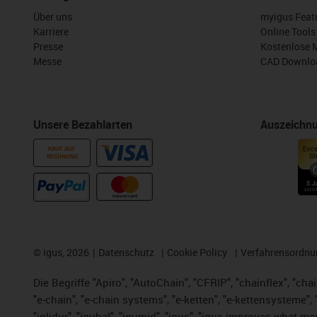
Über uns
myigus Feat
Karriere
Online Tools
Presse
Kostenlose 
Messe
CAD Downloa
Unsere Bezahlarten
Auszeichn
KAUF AUF
RECHNUNG
©
igus, 2026
Datenschutz
Cookie Policy
Verfahrensordnu
Die Begriffe "Apiro", "AutoChain", "CFRIP", "chainflex", "chai
"e-chain", "e-chain systems", "e-ketten", "e-kettensysteme", "e
"iglidur", "igubal", "igumid", "igus", "igus improves what mo