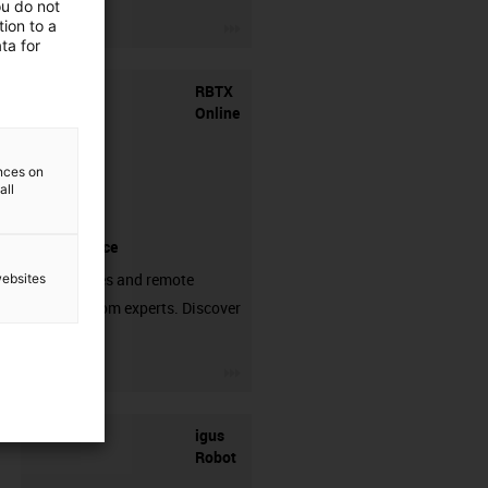
ou do not
igus-icon-3arrow
ion to a
ta for
RBTX
Online
ences on
all
marketplace
Accessories and remote
websites
support from experts. Discover
now!
igus-icon-3arrow
igus
Robot