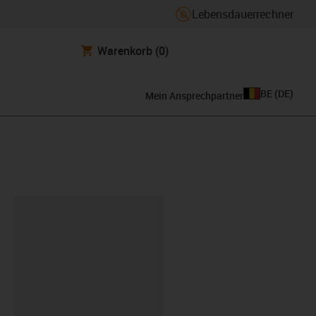
Lebensdauerrechner
Warenkorb
(0)
BE
(
DE
)
Mein Ansprechpartner
ipboard
-01-500