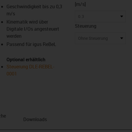
[m/s]
Geschwindigkeit bis zu 0,3
us-icon-arrow-right
m/s
0.3
Kinematik wird über
Steuerung
Digitale I/Os angesteuert
werden
Ohne Steuerung
Passend für igus ReBeL
Optional erhältlich
Steuerung DLE-REBEL-
0001
che
Downloads
n