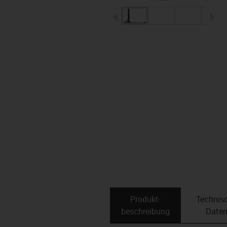
igus-icon-arrow-left
ig
Produkt­
Technis
beschreibung
Date