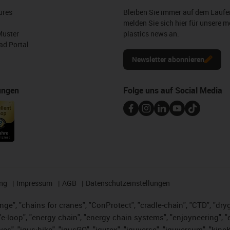
ures
Bleiben Sie immer auf dem Lauf
melden Sie sich hier für unsere m
Muster
plastics news an.
d Portal
Newsletter abonnieren
ungen
Folge uns auf Social Media
ng
Impressum
AGB
Datenschutzeinstellungen
nge", "chains for cranes", "ConProtect", "cradle-chain", "CTD", "dryge
-loop", "energy chain", "energy chain systems", "enjoyneering", "e-skin
ves", "igus:bike", "igusGO", "igutex", "iguverse", "iguversum", "kin