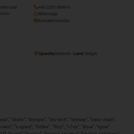
enden und
+49 2203 9649-0
otion
WhatsApp
Kontaktformular
Sprache:
Deutsch
Land:
België
ar", "drylin", "dryspin", "dry-tech", "dryway", "easy chain",
", "e-spool", "fixflex", "flizz", "i.Cee", "ibow", "igear",
eKIT", "kopla", "manus", "motion plastics", "motion polymers",