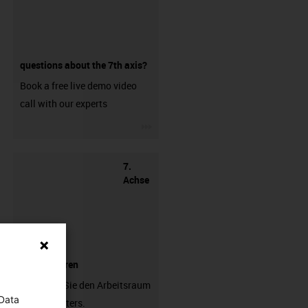
questions about the 7th axis?
Book a free live demo video
call with our experts
igus-icon-3arrow
7.
Achse
konfigurieren
Erweitern Sie den Arbeitsraum
 Data
Ihres Roboters.