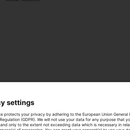
us-icon-arrow-right
y settings
che
te protects your privacy by adhering to the European Union General
 Regulation (GDPR). We will not use your data for any purpose that y
n
and only to the extent not exceeding data which is necessary in relat
urpose(s) of processing. You can grant your consent(s) to use your da