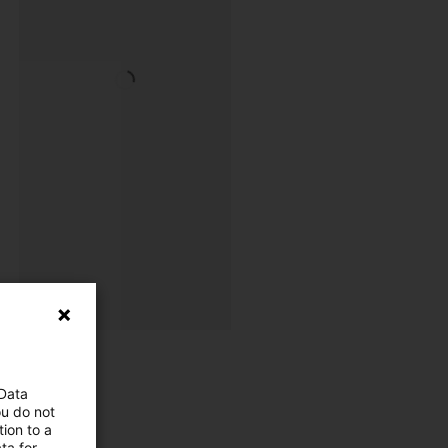
 Data
ou do not
ion to a
ta for