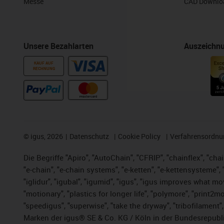
Messe
CAD Downloa
Unsere Bezahlarten
Auszeichn
KAUF AUF
RECHNUNG
©
igus, 2026
Datenschutz
Cookie Policy
Verfahrensordnu
Die Begriffe "Apiro", "AutoChain", "CFRIP", "chainflex", "chai
"e-chain", "e-chain systems", "e-ketten", "e-kettensysteme", "e
"iglidur", "igubal", "igumid", "igus", "igus improves what mo
"motionary", "plastics for longer life",
"polymore",
"print2mo
"speedigus", "superwise", "take the dryway", "tribofilament",
Marken der igus® SE & Co. KG / Köln in der Bundesrepubli