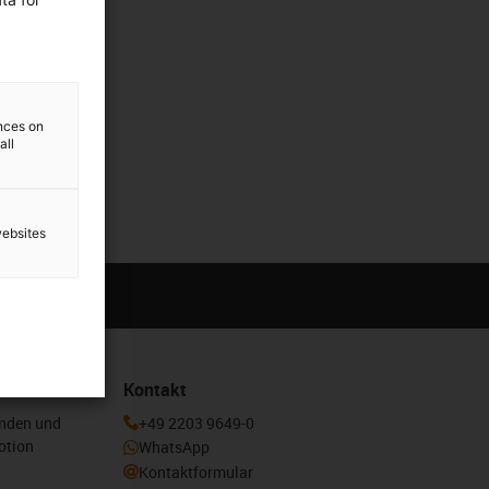
ences on
all
websites
Kontakt
enden und
+49 2203 9649-0
otion
WhatsApp
Kontaktformular