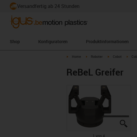
Versandfertig ab 24 Stunden
Shop
Konfiguratoren
Produktinformationen
igus-icon-arrow-right
igus-icon-arrow-right
igus-icon-arrow-ri
igus-
Home
Roboter
Cobot
Cob
ReBeL Greifer
igus
igus
igus
igus
1 von 4