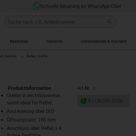
Schnelle Beratung im WhatsApp-Chat
Branchen
Services
Unternehmen & Karriere
ght
icon-arrow-right
igus-icon-arrow-right
ot Zubehör
ReBeL Greifer
igus-icon-copy-cl
Produktinformation
Art-Nr.
Greifer in leichtbauweise,
igus-icon-lieferzeit-dot
0-LCA-GRI-0100
somit ideal für ReBeL
Ansteuerung über DIO
Öffnungsrate: 105 mm
-icon-lupe
-icon-lupe
-icon-lupe
-icon-lupe
Anschluss über ReBeLs 4.
Achse ToolDIOs