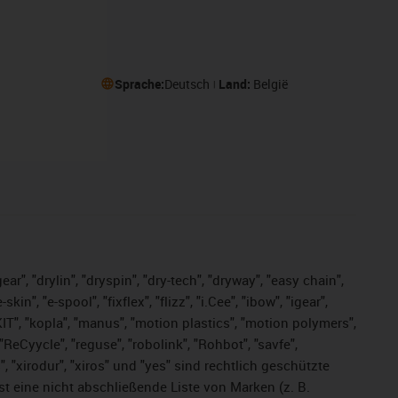
Sprache:
Deutsch
Land:
België
ar", "drylin", "dryspin", "dry-tech", "dryway", "easy chain",
", "e-spool", "fixflex", "flizz", "i.Cee", "ibow", "igear",
eKIT", "kopla", "manus", "motion plastics", "motion polymers",
ReCyycle", "reguse", "robolink", "Rohbot", "savfe",
s", "xirodur", "xiros" und "yes" sind rechtlich geschützte
ist
eine nicht abschließende Liste von Marken (z. B.