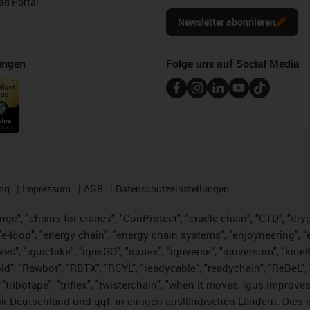
d Portal
Newsletter abonnieren
ungen
Folge uns auf Social Media
ng
Impressum
AGB
Datenschutzeinstellungen
nge", "chains for cranes", "ConProtect", "cradle-chain", "CTD", "dryge
-loop", "energy chain", "energy chain systems", "enjoyneering", "e-skin
ves", "igus:bike", "igusGO", "igutex", "iguverse", "iguversum", "kin
ld", "Rawbot", "RBTX", "RCYL", "readycable", "readychain", "ReBeL", "
 "tribotape", "triflex", "twisterchain", "when it moves, igus improve
k Deutschland und ggf. in einigen ausländischen Ländern. Dies 