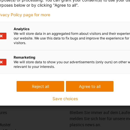
rposes below or by clicking "Agree to all".
gn! Mit einer Greifspanne von 100 mm können Bauteile in
ch mit nur einem Greifer gehandelt werden. Eignet sich ideal
rivacy Policy page for more
den Einsatz am ReBeL geeignet
Analytics
We will store data in an aggregated form about visitors and their experi
mal günstiger als herkömmliche Greifer
our website. We use this data to fix bugs and improve the experience for 
visitors.
rallelaufbau
Remarketing
We will store data to show you our advertisements (only ours) on other 
relevant to your interests.
edback.
Lob & Kritik
Reject all
Agree to all
Save choices
Newsletter
ures
Bleiben Sie immer auf dem Lauf
melden Sie sich hier für unsere m
Muster
plastics news an.