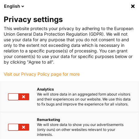
English
(0)
Privacy settings
igus-icon-arrow-right
igus-icon-arrow-right
igus-icon-arrow-right
igus-icon-arrow-right
igus-icon-arro
Home
Antriebstechnik
Elektromotoren
Zubehör
This website protects your privacy by adhering to the European
Initiatoren
Union General Data Protection Regulation (GDPR). We will not
use your data for any purpose that you do not consent to and
only to the extent not exceeding data which is necessary in
relation to a specific purpose(s) of processing. You can grant
Initiatoren
your consent(s) to use your data for specific purposes below or
by clicking "Agree to all".
Visit our Privacy Policy page for more
Analytics
We will store data in an aggregated form about visitors
and their experiences on our website. We use this data
to fix bugs and improve the experience for all visitors.
Remarketing
Liste
Kacheln
We will store data to show you our advertisements
(only ours) on other websites relevant to your
interests.