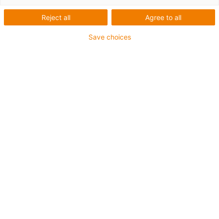
Anzahl Produkte:
0
Reject all
Agree to all
In dieser Kategorie sind derzeit leider keine Produkte
verfügbar. Benötigen Sie Unterstützung oder eine
Save choices
individuelle Lösung? Der igus® LiveChat hilft Ihnen
sofort weiter! Oder
schicken Sie uns eine Nachricht!
Was können wir für Sie verbessern? Geben Sie uns Ihr
Feedback.
Lob & Kritik
Über igus
Über uns
Karriere
Presse
Messe