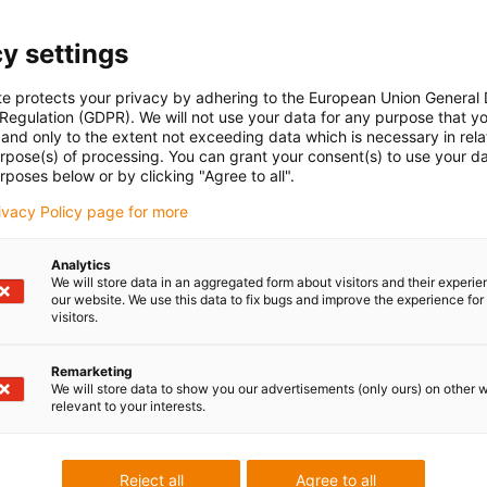
In dieser Kategorie sind derzeit leider keine Produkte verfügba
oder eine individuelle Lösung? Der igus® LiveChat hilft Ihnen 
y settings
Sie uns eine Nachricht!
te protects your privacy by adhering to the European Union General
 Regulation (GDPR). We will not use your data for any purpose that y
edback.
Lob & Kritik
and only to the extent not exceeding data which is necessary in relat
urpose(s) of processing. You can grant your consent(s) to use your da
rposes below or by clicking "Agree to all".
Newsletter
rivacy Policy page for more
ures
Bleiben Sie immer auf dem Lauf
Analytics
melden Sie sich hier für unsere m
We will store data in an aggregated form about visitors and their experi
Muster
plastics news an.
our website. We use this data to fix bugs and improve the experience for 
d Portal
visitors.
Newsletter abonnieren
Remarketing
We will store data to show you our advertisements (only ours) on other 
relevant to your interests.
ungen
Folge uns auf Social Media
Reject all
Agree to all