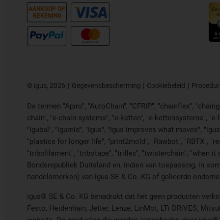
AANKOOP OP
REKENING
©
igus, 2026
Gegevensbescherming
Cookiebeleid
Procedur
De termen "Apiro", "AutoChain", "CFRIP", "chainflex", "chainge"
chain", "e-chain systems", "e-ketten", "e-kettensysteme", "e-loo
"igubal", "igumid", "igus", "igus improves what moves", "igus
"plastics for longer life", "print2mold", "Rawbot", "RBTX", "r
"tribofilament", "tribotape", "triflex", "twisterchain", "wh
Bondsrepubliek Duitsland en, indien van toepassing, in som
handelsmerken) van igus SE & Co. KG of gelieerde ondernem
igus® SE & Co. KG benadrukt dat het geen producten verkoo
Festo, Heidenhain, Jetter, Lenze, LinMot, LTi DRiVES, Mit
website. De producten die worden aangeboden door igus® z