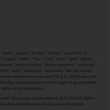
rylin", "dryspin", "dry-tech", "dryway", "easy chain", "e-
pool", "fixflex", "flizz", "i.Cee", "ibow", "igear", "iglidur",
", "manus", "motion plastics", "motion polymers", "motionary",
ohbot", "savfe", "speedigus", "superwise", "take the dryway",
k beschermde handelsmerken van igus® SE & Co. KG/Keulen in de
erken (bijv. lopende handelsmerkaanvragen of geregistreerde
 landen of rechtsgebieden.
, Control Techniques, Danaher Motion, ELAU, FAGOR, FANUC,
andere drive-fabrikanten die worden genoemd op deze