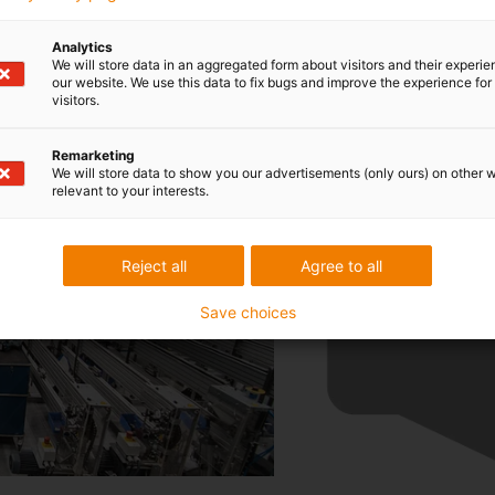
Analytics
We will store data in an aggregated form about visitors and their experi
our website. We use this data to fix bugs and improve the experience for 
atorium in de
Veelgestelde vr
visitors.
vragen over tan
Remarketing
We will store data to show you our advertisements (only ours) on other 
relevant to your interests.
Reject all
Agree to all
Save choices