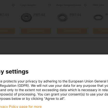
y settings
e seconden!
uur van uw draaikranslager vooraf berekenen. Op deze manier k
te protects your privacy by adhering to the European Union General
 Regulation (GDPR). We will not use your data for any purpose that y
werkt in de automobielindustrie, machinebouw of andere veeleise
and only to the extent not exceeding data which is necessary in relat
urpose(s) of processing. You can grant your consent(s) to use your da
rposes below or by clicking "Agree to all".
-draaikranslagerconfigurator om het juiste draaikranslager voor
rivacy Policy page for more