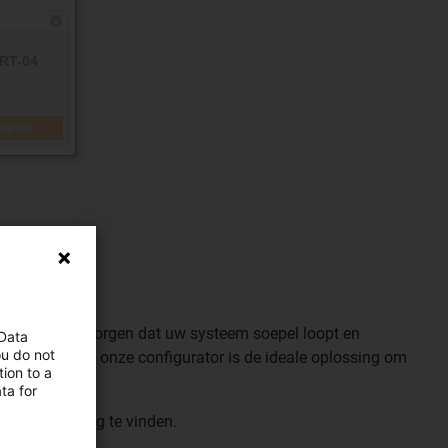
unt u ervoor zorgen dat uw systeem soepel loopt en
 Data
ou do not
nde sectoren, onze configurator is de ideale oplossing om
ion to a
ta for
 uw toepassing te vinden.