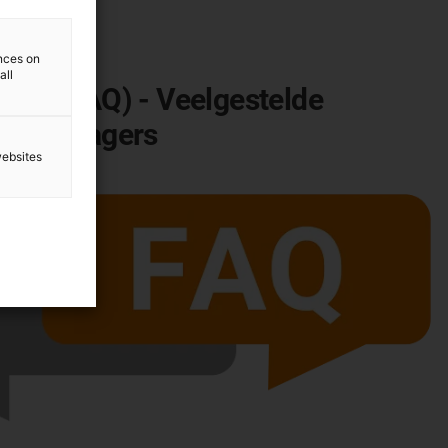
ences on
all
agen (FAQ) - Veelgestelde
dkranslagers
websites