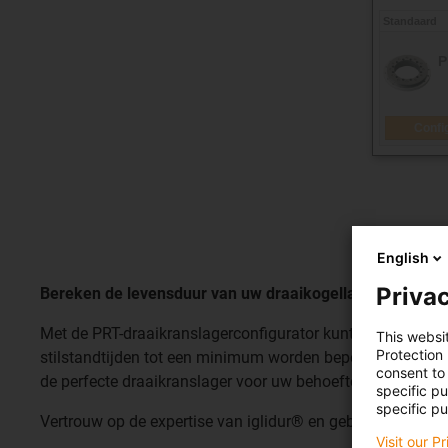
English
Privac
Bereken de levensduur van uw draaikogellager in enkel
Met de PRT-draaikranslagerconfigurator kunt u de levensd
This websi
Protection
stilstandtijden tot een minimum worden beperkt. Of u nu 
consent to 
de perfecte draaikranslager voor uw behoeften te vinden.
specific p
specific pu
Vertrouw op de expertise van iglidur® en gebruik onze PRT
Visit our P