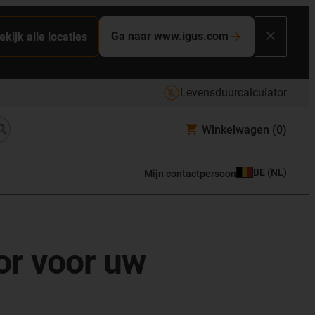
Ga naar www.igus.com
ekijk alle locaties
Levensduurcalculator
Winkelwagen
(0)
BE
(
NL
)
Mijn contactpersoon
or voor uw