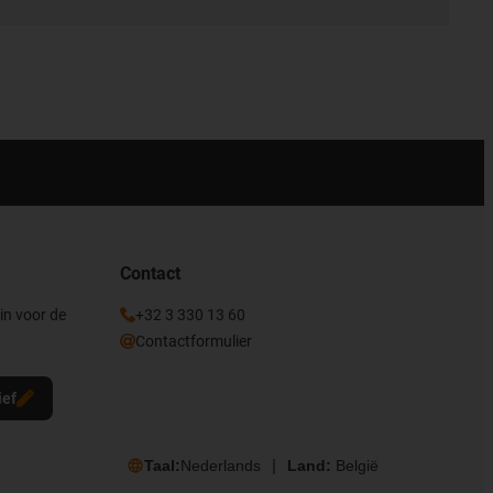
Contact
 in voor de
+32 3 330 13 60
Contactformulier
ief
Taal:
Nederlands
Land:
België