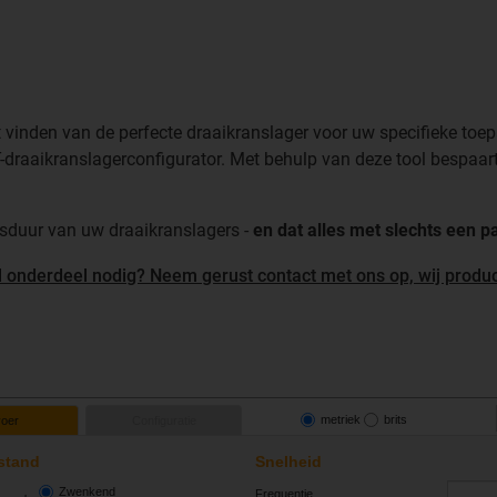
et vinden van de perfecte draaikranslager voor uw specifieke to
draaikranslagerconfigurator. Met behulp van deze tool bespaart u
sduur van uw draaikranslagers -
en dat alles met slechts een p
l onderdeel nodig? Neem gerust contact met ons op, wij produ