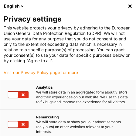
English
Veuillez choisir votre lieu de livraison
Privacy settings
La sélection de la page pays/région peut influencer différents
facteurs tels que le prix, les options d'expédition et la disponibilité
This website protects your privacy by adhering to the European
Union General Data Protection Regulation (GDPR). We will not
des produits.
use your data for any purpose that you do not consent to and
only to the extent not exceeding data which is necessary in
relation to a specific purpose(s) of processing. You can grant
Voir tous les sites
your consent(s) to use your data for specific purposes below or
by clicking "Agree to all".
Aller à www.igus.com
Visit our Privacy Policy page for more
Analytics
(0)
We will store data in an aggregated form about visitors
and their experiences on our website. We use this data
to fix bugs and improve the experience for all visitors.
Page d'accueil
Domaines d’application
Système De Cueillette De Fraises Sur Mesure
Remarketing
We will store data to show you our advertisements
(only ours) on other websites relevant to your
interests.