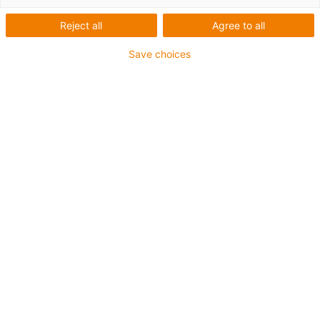
Reject all
Agree to all
Save choices
Robot de cueillette de
fraises sur mesure :
construisez votre robot ou
achetez-le tout fait
Ce qui était nécessaire : Robot de récolte sur mesure
pour
les fraises Exigences : retour sur investissement
rapide, composants modulaires et résistants
aux intempéries. Matériel :
palier lisse iglidur J2, engrenage
drygear Apiro,