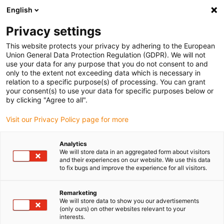
English
Veuillez choisir votre lieu de livraison
Privacy settings
La sélection de la page pays/région peut influencer différents
facteurs tels que le prix, les options d'expédition et la disponibilité
This website protects your privacy by adhering to the European
Union General Data Protection Regulation (GDPR). We will not
des produits.
use your data for any purpose that you do not consent to and
only to the extent not exceeding data which is necessary in
relation to a specific purpose(s) of processing. You can grant
Voir tous les sites
your consent(s) to use your data for specific purposes below or
by clicking "Agree to all".
Aller à www.igus.com
Visit our Privacy Policy page for more
Analytics
(0)
We will store data in an aggregated form about visitors
and their experiences on our website. We use this data
to fix bugs and improve the experience for all visitors.
Page d'accueil
Types d’applications
Suspendue
Remarketing
We will store data to show you our advertisements
(only ours) on other websites relevant to your
Montage vertical,
interests.