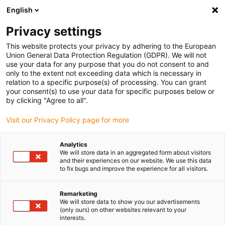
English
Veuillez choisir votre lieu de livraison
Privacy settings
La sélection de la page pays/région peut influencer différents
facteurs tels que le prix, les options d'expédition et la disponibilité
This website protects your privacy by adhering to the European
Union General Data Protection Regulation (GDPR). We will not
des produits.
use your data for any purpose that you do not consent to and
only to the extent not exceeding data which is necessary in
relation to a specific purpose(s) of processing. You can grant
Voir tous les sites
your consent(s) to use your data for specific purposes below or
by clicking "Agree to all".
Aller à www.igus.com
Visit our Privacy Policy page for more
Analytics
(0)
We will store data in an aggregated form about visitors
and their experiences on our website. We use this data
to fix bugs and improve the experience for all visitors.
Page d'accueil
Produits
Outil De Montage
Remarketing
We will store data to show you our advertisements
(only ours) on other websites relevant to your
Outillage pour les
interests.