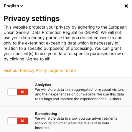
English
Veuillez choisir votre lieu de livraison
Privacy settings
La sélection de la page pays/région peut influencer différents
facteurs tels que le prix, les options d'expédition et la disponibilité
This website protects your privacy by adhering to the European
Union General Data Protection Regulation (GDPR). We will not
des produits.
use your data for any purpose that you do not consent to and
only to the extent not exceeding data which is necessary in
relation to a specific purpose(s) of processing. You can grant
Voir tous les sites
your consent(s) to use your data for specific purposes below or
by clicking "Agree to all".
Aller à www.igus.com
Visit our Privacy Policy page for more
Analytics
(0)
We will store data in an aggregated form about visitors
and their experiences on our website. We use this data
to fix bugs and improve the experience for all visitors.
Page d'accueil
Normes et certificats
Marque UL Listed
Remarketing
We will store data to show you our advertisements
(only ours) on other websites relevant to your
UL Listed
interests.