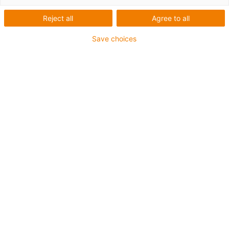
Flexible Leitungsführung
Reject all
Agree to all
für Montageroboter in der
Save choices
Automobilindustrie
Mehrdimensionale triflex
Energieketten erlauben
komplexe Bewegungen der
Montageroboter
Ein wesentlicher Bestandteil schlüsselfertiger
Montageanlagen für die Automobilindustrie sind heute
Roboter. Sie müssen funktionieren und leisten in der
Regel Schwerstarbeit. Mehrdimensional bewegliche
Energiezuführungen sorgen für höchste Flexibilität und
längste Standzeiten bei allen komplexen Bewegungen -