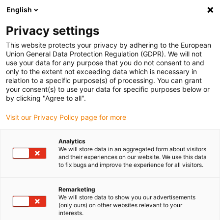
English
Bitte wählen Sie Ihren Lieferstandort
Privacy settings
Die Auswahl der Länder-/Regionsseite kann verschiedene
Faktoren wie Preis, Versandoptionen und Produktverfügbarkeit
This website protects your privacy by adhering to the European
Union General Data Protection Regulation (GDPR). We will not
beeinflussen.
use your data for any purpose that you do not consent to and
only to the extent not exceeding data which is necessary in
relation to a specific purpose(s) of processing. You can grant
Alle Standorte anzeigen
your consent(s) to use your data for specific purposes below or
by clicking "Agree to all".
Gehe zu www.igus.com
Visit our Privacy Policy page for more
Analytics
(0)
We will store data in an aggregated form about visitors
and their experiences on our website. We use this data
to fix bugs and improve the experience for all visitors.
Startseite
Anwendungsbeispiele
Energieführungen Für Montageroboter
Remarketing
We will store data to show you our advertisements
(only ours) on other websites relevant to your
interests.